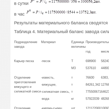
в сутки
в час
Результаты материального баланса сводятся 
Таблица 4. Материальный баланс завода сил
Подразделение
Материал
Единица
Производительн
завода
величины
год
меся
Карьер песка
-песок
Т
698900
5824
М3
537610
4480
Отделение
-известь,
т
76600
6383,
приготовления
-вяжущее,
т
84261,342
12766
вяжущего и
силикатной смеси
-силикатная смесь,
т
775500671
64623
-вода
кг
57922039
48268
Отделение
-кирпич-сырец,
шт.
121122000
1009