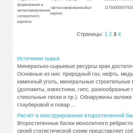
формования и
-автоклавированный
шт.
117500000
97916
автоклавирования
кирпич
силикатного
кирпича
Страницы:
1
2
3
4
Источники сырья
Минерально-сырьевые ресурсы края достаточ
Основные из них: природный газ, нефть, мед
каменный уголь, минеральные строительные
(доломиты, известняки, гипс, разнообразные 
стекольные пески и пр.). Обнаружены залежи 
глауберовой и повар ...
Расчёт и конструирования второстепенной ба
Второстепенные балки монолитного ребристо
своей статистической схеме представляет со