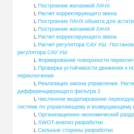
L
Построение желаемой ЛАЧХ
L
Расчет корректирующего звена
L
Построение ЛАЧХ объекта для астати
L
Построение желаемой ЛАЧХ
L
Расчет корректирующего звена
L
Расчет регулятора САУ УШ. Постанов
регулятора САУ УШ
L
Формирование поверхности переклю
L
Проверка устойчивости движения к п
переключения
L
Реализация закона управления. Расч
дифференцирующего фильтра
2
L
Численное моделирование переходны
системе по управляющему и возмущающему 
L
Организационно-экономический разд
L
SWOT-анализ разработки
L
Сильные стороны разработки