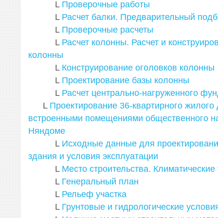
L
Проверочные работы
L
Расчет балки. Предварительный подб
L
Проверочные расчеты
L
Расчет колонны. Расчет и конструиро
колонны
L
Конструирование оголовков колонны
L
Проектирование базы колонны
L
Расчет центрально-нагруженного фу
L
Проектирование 36-квартирного жилого 
встроенными помещениями общественного наз
Няндоме
L
Исходные данные для проектировани
здания и условия эксплуатации
L
Место строительства. Климатические
L
Генеральный план
L
Рельеф участка
L
Грунтовые и гидрологические услови