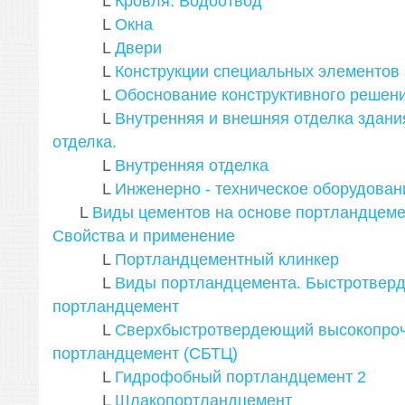
L
Кровля. Водоотвод
L
Окна
L
Двери
L
Конструкции специальных элементов
L
Обоснование конструктивного решен
L
Внутренняя и внешняя отделка здани
отделка.
L
Внутренняя отделка
L
Инженерно - техническое оборудован
L
Виды цементов на основе портландцеме
Свойства и применение
L
Портландцементный клинкер
L
Виды портландцемента. Быстротвер
портландцемент
L
Сверхбыстротвердеющий высокопро
портландцемент (СБТЦ)
L
Гидрофобный портландцемент
2
L
Шлакопортландцемент