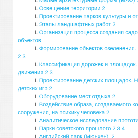
L
Малые архитектурные формы (МАФ)
L
Освещение территории
2
L
Проектирование парков культуры и о
L
Этапы ландшафтных работ
2
L
Организация процесса создания сад
объектов
L
Формирование объектов озеленения.
2
3
L
Классификация дорожек и площадок.
движения
2
3
L
Проектирование детских площадок. Н
детских игр
2
L
Оборудование мест отдыха
2
L
Воздействие образа, создаваемого к
сооружения, на психику человека
2
L
Аналитическое исследование прототи
L
Парки советского прошлого
2
3
4
L
Английский парк (Мюнхен).
2