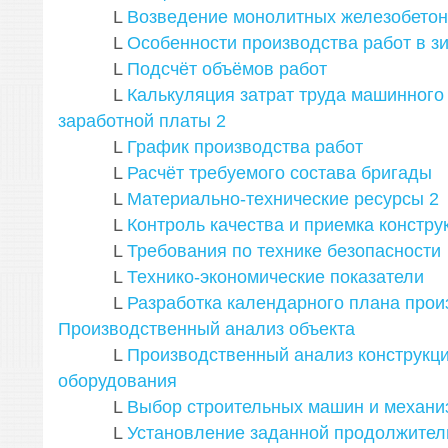
L
Возведение монолитных железобетон
L
Особенности производства работ в з
L
Подсчёт объёмов работ
L
Калькуляция затрат труда машинного
заработной платы
2
L
График производства работ
L
Расчёт требуемого состава бригады
L
Материально-технические ресурсы
2
L
Контроль качества и приемка констру
L
Требования по технике безопасности
L
Технико-экономические показатели
L
Разработка календарного плана произ
Производственный анализ объекта
L
Производственный анализ конструкци
оборудования
L
Выбор строительных машин и механи
L
Установление заданной продолжител