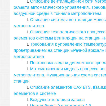
L
Описание вентиляционной сети метро
объекта автоматического управления. Требов
воздушной среды в тоннеле метрополитена
L
Описание системы вентиляции Новос
метрополитена
L
Описание технологического процесса
элементов системы вентиляции на станции «
L
Требования к управлению температур
проветриванием на станции «Речной вокзал»
метрополитена
L
Постановка задачи дипломного прое
L
Математическая модель процесса вен
метрополитена. Функциональная схема систе
станции
L
Описание элементов САУ ВТЗ, взаим
элементов в системе
L
Воздушно-тепловая завеса
L
Центробежный вентилятор
2
3