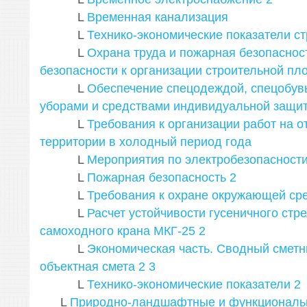
L
Временная канализация
L
Технико-экономические показатели с
L
Охрана труда и пожарная безопаснос
безопасности к организации строительной пл
L
Обеспечение спецодеждой, спецобув
уборами и средствами индивидуальной защи
L
Требования к организации работ на о
территории в холодный период года
L
Мероприятия по электробезопасност
L
Пожарная безопасность
2
L
Требования к охране окружающей ср
L
Расчет устойчивости гусеничного стр
самоходного крана МКГ-25
2
L
Экономическая часть. Сводный сметн
объектная смета
2
3
L
Технико-экономические показатели
2
L
Природно-ландшафтные и функциональ