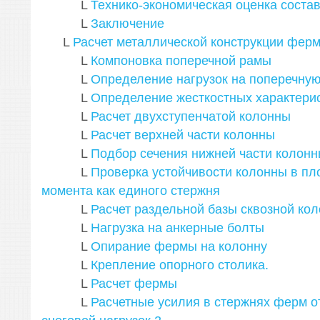
L
Технико-экономическая оценка состав
L
Заключение
L
Расчет металлической конструкции фер
L
Компоновка поперечной рамы
L
Определение нагрузок на поперечну
L
Определение жесткостных характери
L
Расчет двухступенчатой колонны
L
Расчет верхней части колонны
L
Подбор сечения нижней части колон
L
Проверка устойчивости колонны в пл
момента как единого стержня
L
Расчет раздельной базы сквозной ко
L
Нагрузка на анкерные болты
L
Опирание фермы на колонну
L
Крепление опорного столика.
L
Расчет фермы
L
Расчетные усилия в стержнях ферм о