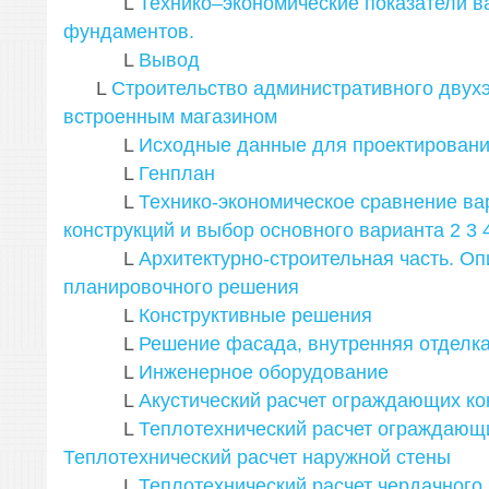
L
Технико–экономические показатели в
фундаментов.
L
Вывод
L
Строительство административного двухэ
встроенным магазином
L
Исходные данные для проектирован
L
Генплан
L
Технико-экономическое сравнение ва
конструкций и выбор основного варианта
2
3
L
Архитектурно-строительная часть. О
планировочного решения
L
Конструктивные решения
L
Решение фасада, внутренняя отделк
L
Инженерное оборудование
L
Акустический расчет ограждающих ко
L
Теплотехнический расчет ограждающи
Теплотехнический расчет наружной стены
L
Теплотехнический расчет чердачного