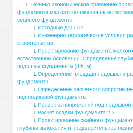
L
Технико-экономическое сравнение прое
фундамента мелкого заложения на естествен
свайного фундамента
L
Исходные данные
L
Инженерно-геологические условия р
строительства
L
Проектирование фундамента мелкого
естественном основании. Определение глуб
подошвы фундамента (dФ, м)
L
Определение площади подошвы и ра
фундамента
L
Определение расчетного сопротивлени
под подошвой фундамента
L
Проверка напряжений под подошвой
L
Расчет осадки фундамента
2
3
L
Проектирование свайного фундамент
глубины заложения и предварительное назна