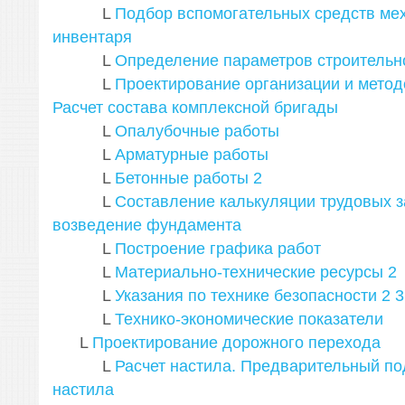
L
Подбор вспомогательных средств ме
инвентаря
L
Определение параметров строительно
L
Проектирование организации и метод
Расчет состава комплексной бригады
L
Опалубочные работы
L
Арматурные работы
L
Бетонные работы
2
L
Составление калькуляции трудовых з
возведение фундамента
L
Построение графика работ
L
Материально-технические ресурсы
2
L
Указания по технике безопасности
2
3
L
Технико-экономические показатели
L
Проектирование дорожного перехода
L
Расчет настила. Предварительный по
настила