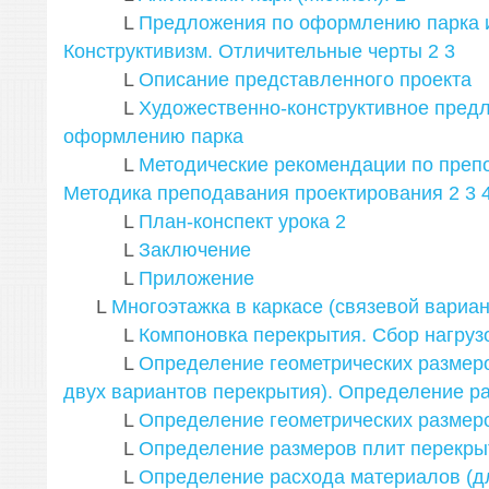
L
Предложения по оформлению парка им
Конструктивизм. Отличительные черты
2
3
L
Описание представленного проекта
L
Художественно-конструктивное пред
оформлению парка
L
Методические рекомендации по преп
Методика преподавания проектирования
2
3
L
План-конспект урока
2
L
Заключение
L
Приложение
L
Многоэтажка в каркасе (связевой вариан
L
Компоновка перекрытия. Сбор нагруз
L
Определение геометрических размер
двух вариантов перекрытия). Определение р
L
Определение геометрических размер
L
Определение размеров плит перекры
L
Определение расхода материалов (д