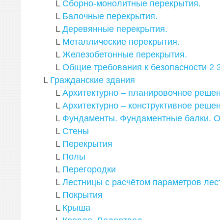
L
Сборно-монолитные перекрытия.
L
Балочные перекрытия.
L
Деревянные перекрытия.
L
Металлические перекрытия.
L
Железобетонные перекрытия.
L
Общие требования к безопасности
2
L
Гражданские здания
L
Архитектурно – планировочное реше
L
Архитектурно – конструктивное реше
L
Фундаменты. Фундаментные балки. О
L
Стены
L
Перекрытия
L
Полы
L
Перегородки
L
Лестницы с расчётом параметров лес
L
Покрытия
L
Крыша