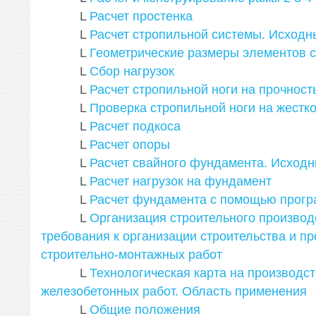
L
Расчет простенка
L
Расчет стропильной системы. Исход
L
Геометрические размеры элементов 
L
Сбор нагрузок
L
Расчет стропильной ноги на прочност
L
Проверка стропильной ноги на жестко
L
Расчет подкоса
L
Расчет опоры
L
Расчет свайного фундамента. Исход
L
Расчет нагрузок на фундамент
L
Расчет фундамента с помощью прог
L
Организация строительного производ
требования к организации строительства и п
строительно-монтажных работ
L
Технологическая карта на производс
железобетонных работ. Область применения
L
Общие положения