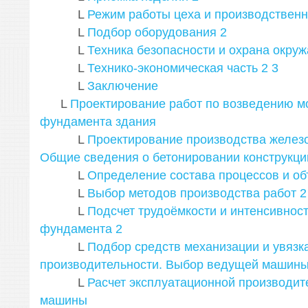
L
Режим работы цеха и производствен
L
Подбор оборудования
2
L
Техника безопасности и охрана окр
L
Технико-экономическая часть
2
3
L
Заключение
L
Проектирование работ по возведению м
фундамента здания
L
Проектирование производства железо
Общие сведения о бетонировании конструкци
L
Определение состава процессов и об
L
Выбор методов производства работ
2
L
Подсчет трудоёмкости и интенсивнос
фундамента
2
L
Подбор средств механизации и увязка
производительности. Выбор ведущей машин
L
Расчет эксплуатационной производи
машины