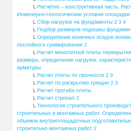
L
Расчетно – конструктивная часть. Ра
Инженерно-геологические условия площадки
L
Сбор нагрузок на фундаменты
2
3
4
L
Подбор размеров подошвы фундаме
L
Определение конечных осадок основ
послойного суммирования
2
L
Расчет монолитной плиты перекрытия
размеры, определение нагрузок, характеристи
арматуры
L
Расчет плиты по прочности
2
3
L
Расчет по раскрытию трещин
2
3
L
Расчет прогиба плиты
L
Расчет стропил
2
L
Технология строительного производс
строительных и монтажных работ. Определен
объемов внутриплощадочных подготовительн
строительно-монтажных работ
2