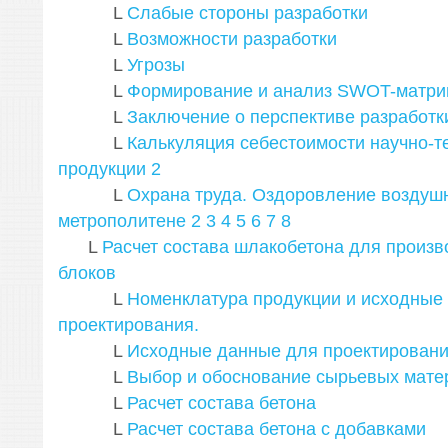
L
Слабые стороны разработки
L
Возможности разработки
L
Угрозы
L
Формирование и анализ SWOT-матр
L
Заключение о перспективе разработк
L
Калькуляция себестоимости научно-т
продукции
2
L
Охрана труда. Оздоровление воздуш
метрополитене
2
3
4
5
6
7
8
L
Расчет состава шлакобетона для произв
блоков
L
Номенклатура продукции и исходные
проектирования.
L
Исходные данные для проектирован
L
Выбор и обоснование сырьевых мате
L
Расчет состава бетона
L
Расчет состава бетона с добавками