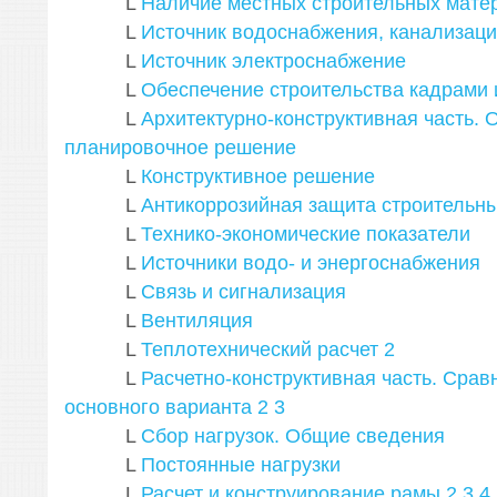
L
Наличие местных строительных мате
L
Источник водоснабжения, канализац
L
Источник электроснабжение
L
Обеспечение строительства кадрами 
L
Архитектурно-конструктивная часть. 
планировочное решение
L
Конструктивное решение
L
Антикоррозийная защита строительны
L
Технико-экономические показатели
L
Источники водо- и энергоснабжения
L
Связь и сигнализация
L
Вентиляция
L
Теплотехнический расчет
2
L
Расчетно-конструктивная часть. Срав
основного варианта
2
3
L
Сбор нагрузок. Общие сведения
L
Постоянные нагрузки
L
Расчет и конструирование рамы
2
3
4