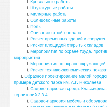
L
Кровельные работы
L
Штукатурные работы
L
Малярные работы
L
Облицовочные работы
L
Полы
L
Описание стройгенплана
L
Расчет временных зданий и сооружен
L
Расчет площадей открытых складов
L
Мероприятия по охране труда, прот
мероприятия
L
Мероприятия по охране окружающей
L
Расчет технико-экономических показа
L
Образное проектирование малой городс
примере детского парка им. А.Г. Николаева
L
Садово-парковая среда. Классифика
территорий
2
3
4
L
Садово-парковая мебель и оборудов