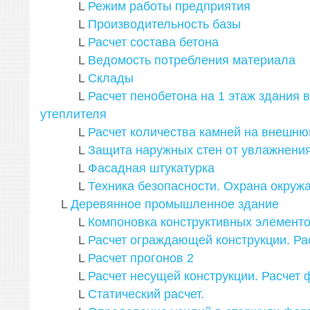
L
Режим работы предприятия
L
Производительность базы
L
Расчет состава бетона
L
Ведомость потребления материала
L
Склады
L
Расчет пенобетона на 1 этаж здания в
утеплителя
L
Расчет количества камней на внешню
L
Защита наружных стен от увлажнени
L
Фасадная штукатурка
L
Техника безопасности. Охрана окру
L
Деревянное промышленное здание
L
Компоновка конструктивных элемент
L
Расчет ограждающей конструкции. Ра
L
Расчет прогонов
2
L
Расчет несущей конструкции. Расчет
L
Статический расчет.