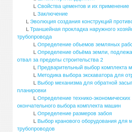
L
Cвойства цементов и их применение
L
Заключение
L
Эволюция создания конструкций против
L
Траншейная прокладка наружного хозяй
трубопровода
L
Определение объемов земляных раб
L
Определение объёма земли, подлежа
отвал за пределы строительства
2
L
Предварительный выбор комплекта 
L
Методика выбора экскаватора для от
L
Выбор механизма для обратной засып
планировки
L
Определение технико-экономических 
окончательного выбора комплекта машин
L
Определение размеров забоя
L
Выбор кранового оборудования для 
трубопроводов