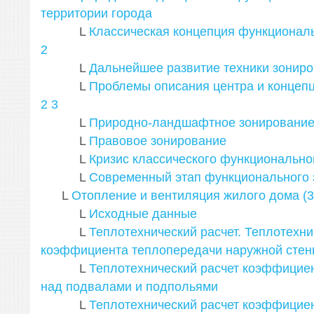
территории города
L
Классическая концепция функционал
2
L
Дальнейшее развитие техники зонир
L
Проблемы описания центра и концепц
2
3
L
Природно-ландшафтное зонировани
L
Правовое зонирование
L
Кризис классического функционально
L
Современный этап функционального 
L
Отопление и вентиляция жилого дома (3
L
Исходные данные
L
Теплотехнический расчет. Теплотехни
коэффициента теплопередачи наружной стен
L
Теплотехнический расчет коэффицие
над подвалами и подпольями
L
Теплотехнический расчет коэффицие