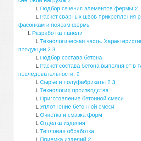
снеговой нагрузок
2
L
Подбор сечения элементов фермы
2
L
Расчет сварных швов прикрепления ра
фасонкам и поясам фермы
L
Разработка панели
L
Технологическая часть. Характеристи
продукции
2
3
L
Подбор состава бетона
L
Расчет состава бетона выполняют в т
последовательности:
2
L
Сырье и полуфабрикаты
2
3
L
Технология производства
L
Приготовление бетонной смеси
L
Уплотнение бетонной смеси
L
Очистка и смазка форм
L
Отделка изделия
L
Тепловая обработка
L
Приемка изделий
2