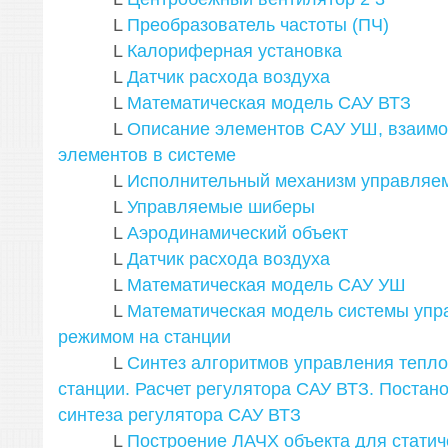
L
Преобразователь частоты (ПЧ)
L
Калориферная установка
L
Датчик расхода воздуха
L
Математическая модель САУ ВТЗ
L
Описание элементов САУ УШ, взаимо
элементов в системе
L
Исполнительный механизм управляе
L
Управляемые шиберы
L
Аэродинамический объект
L
Датчик расхода воздуха
L
Математическая модель САУ УШ
L
Математическая модель системы упр
режимом на станции
L
Синтез алгоритмов управления тепл
станции. Расчет регулятора САУ ВТЗ. Постан
синтеза регулятора САУ ВТЗ
L
Построение ЛАЧХ объекта для статич