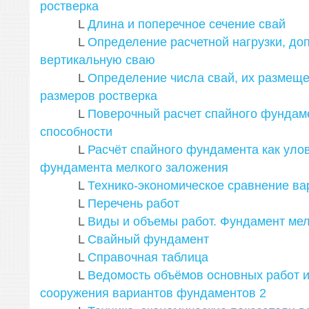
ростверка
L
Длина и поперечное сечение свай
L
Определение расчетной нагрузки, до
вертикальную сваю
L
Определение числа свай, их размеще
размеров ростверка
L
Поверочный расчет спайного фундам
способности
L
Расчёт спайного фундамента как уло
фундамента мелкого заложения
L
Технико-экономическое сравнение ва
L
Перечень работ
L
Виды и объемы работ. Фундамент ме
L
Свайный фундамент
L
Справочная таблица
L
Ведомость объёмов основных работ и
сооружения вариантов фундаментов
2