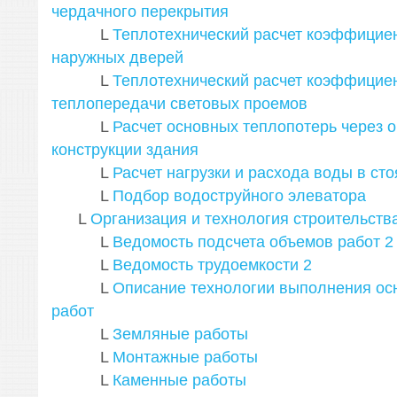
чердачного перекрытия
L
Теплотехнический расчет коэффицие
наружных дверей
L
Теплотехнический расчет коэффицие
теплопередачи световых проемов
L
Расчет основных теплопотерь через
конструкции здания
L
Расчет нагрузки и расхода воды в сто
L
Подбор водоструйного элеватора
L
Организация и технология строительств
L
Ведомость подсчета объемов работ
2
L
Ведомость трудоемкости
2
L
Описание технологии выполнения ос
работ
L
Земляные работы
L
Монтажные работы
L
Каменные работы