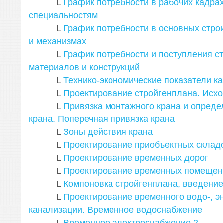
L
График потребности в рабочих кадрах
специальностям
L
График потребности в основных стр
и механизмах
L
График потребности и поступления с
материалов и конструкций
L
Технико-экономические показатели к
L
Проектирование стройгенплана. Исх
L
Привязка монтажного крана и опреде
крана. Поперечная привязка крана
L
Зоны действия крана
L
Проектирование приобъектных склад
L
Проектирование временных дорог
L
Проектирование временных помещен
L
Компоновка стройгенплана, введение
L
Проектирование временного водо-, э
канализации. Временное водоснабжение
L
Временное электроснабжение
2