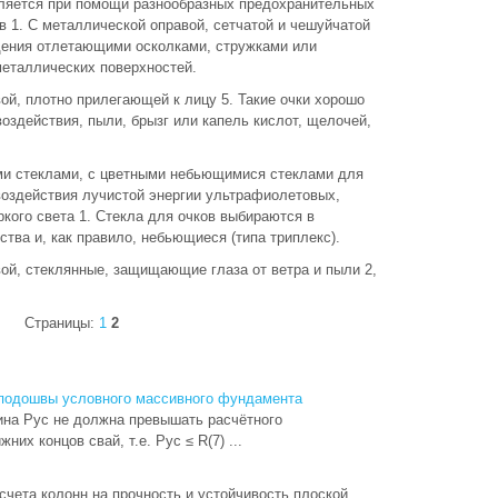
ляется при помощи разнообразных предохранительных
в 1. С металлической оправой, сетчатой и чешуйчатой
ения отлетающими осколками, стружками или
металлических поверхностей.
вой, плотно прилегающей к лицу 5. Такие очки хорошо
оздействия, пыли, брызг или капель кислот, щелочей,
ыми стеклами, с цветными небьющимися стеклами для
воздействия лучистой энергии ультрафиолетовых,
кого света 1. Стекла для очков выбираются в
тва и, как правило, небьющиеся (типа триплекс).
вой, стеклянные, защищающие глаза от ветра и пыли 2,
Страницы:
1
2
 подошвы условного массивного фундамента
ина Pус не должна превышать расчётного
них концов свай, т.е. Pус ≤ R(7) ...
чета колонн на прочность и устойчивость плоской