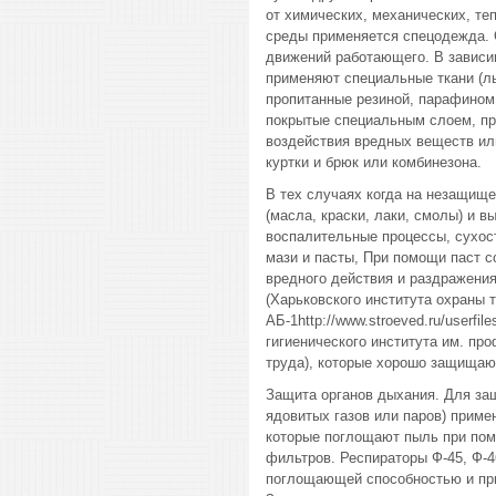
от химических, механических, т
среды применяется спецодежда. 
движений работающего. В зависи
применяют специальные ткани (л
пропитанные резиной, парафином
покрытые специальным слоем, п
воздействия вредных веществ ил
куртки и брюк или комбинезона.
В тех случаях когда на незащищ
(масла, краски, лаки, смолы) и 
воспалительные процессы, сухос
мази и пасты, При помощи паст 
вредного действия и раздражени
(Харьковского института охраны т
АБ-1http://www.stroeved.ru/userfile
гигиенического института им. пр
труда), которые хорошо защищают
Защита органов дыхания. Для за
ядовитых газов или паров) приме
которые поглощают пыль при пом
фильтров. Респираторы Ф-45, Ф-
поглощающей способностью и при