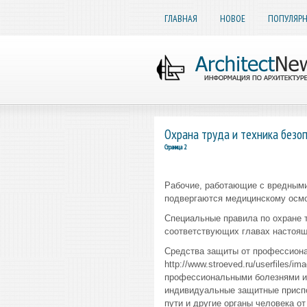
ГЛАВНАЯ
НОВОЕ
ПОПУЛЯР
Охрана труда и техника безо
Страница 2
Рабочие, работающие с вредными 
подвергаются медицинскому осмо
Специальные правила по охране т
соответствующих главах настоящ
Средства защиты от профессиона
http://www.stroeved.ru/userfiles/i
профессиональными болезнями и
индивидуальные защитные приспо
пути и другие органы человека о