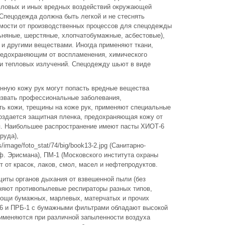
епловых и иных вредных воздействий окружающей
Спецодежда должна быть легкой и не стеснять
мости от производственных процессов для спецодежды
ьняные, шерстяные, хлопчатобумажные, асбестовые),
 и другими веществами. Иногда применяют ткани,
редохраняющим от воспламенения, химического
и тепловых излучений. Спецодежду шьют в виде
енную кожу рук могут попасть вредные вещества
вызвать профессиональные заболевания,
ть кожи, трещины на коже рук, применяют специальные
создается защитная пленка, предохраняющая кожу от
я. Наибольшее распространение имеют пасты ХИОТ-6
руда),
s/image/foto_stat/74/big/book13-2.jpg (Санитарно-
оф. Эрисмана), ПМ-1 (Московского института охраны
 от красок, лаков, смол, масел и нефтепродуктов.
щиты органов дыхания от взвешенной пыли (без
няют противопылевые респираторы разных типов,
ощи бумажных, марлевых, матерчатых и прочих
46 и ПРБ-1 с бумажными фильтрами обладают высокой
меняются при различной запыленности воздуха