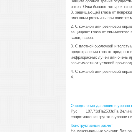
Защита органов зрения осуществ
очков. Очки бывают четырех типо
3, защищающей глаза от поврежд
пленками ржавчины при очистке 
2. С кожаной или резиновой опра
защищают глаза от химического в
газов, паров.
3. С плотной оболочкой и толст
предохранения глаз от вредного 
инфракрасных лучей или очень яр
зависимости от условий производс
4. С кожаной или резиновой опра
4.
Определение давления в уровне
Pус = = 187,73кПа2533кПа Велич
сопротивления грунта в уровне ниж
Конструктивный расчёт
На максимальные усилия: Для рас