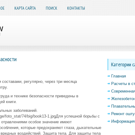
НОЕ
КАРТА САЙТА
ПОИСК
КОНТАКТЫ
пасности
Категории с
Главная
составами, регулярно, через три месяца
Расчеты в с
тру.
Современная
руда и технике безопасности приведены в
Железобетон
ей книги.
Плавательны
льных заболеваний.
Ремонт ошту
mage/foto_stat/74/big/book13-1.jpgДля успешной борьбы с
Информация 
 отравлениями особое значение имеют
собления, которые предохраняют глаза, дыхательные
т вредных воздействий. Защита тела. Для защиты тела