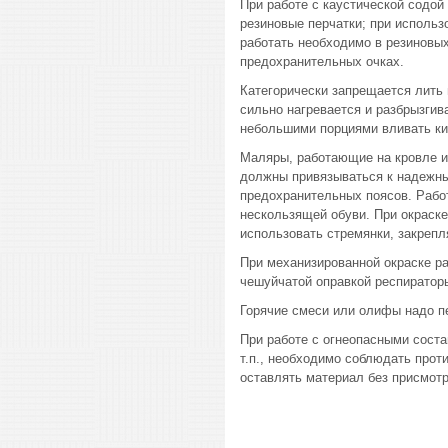
При работе с каустической содой
резиновые перчатки; при использ
работать необходимо в резиновых
предохранительных очках.
Категорически запрещается лить в
сильно нагревается и разбрызгив
небольшими порциями вливать ки
Маляры, работающие на кровле и 
должны привязываться к надежны
предохранительных поясов. Работ
нескользящей обуви. При окраск
использовать стремянки, закрепл
При механизированной окраске р
чешуйчатой оправкой респиратор
Горячие смеси или олифы надо п
При работе с огнеопасными соста
т.п., необходимо соблюдать проти
оставлять материал без присмотр