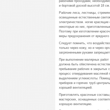
рабочими проходами, необходимо 
и бортовой доской высотой 18 см.
Рабочие леса, лестницы, стремян
освещенные естественным свето
электричеством. ногие красящие 
некоторые из них, приготовленны
Поэтому при изготовлении красо
меры предохранения от вредного 
Следует помнить, что воздейство
только через кожу, но и через о
загрязненными руками запрещает
При выполнении малярных работ 
должна быть обеспечена естеств
пребывание рабочих в закрытых 
процесс отвердевания масляной 
выделением углекислоты. Помеще
приборов и горячих труб централ
хорошей вентиляцией.
Приготовлять красочные составы,
мастерских, оснащенных соотве
хорошую вентиляцию.