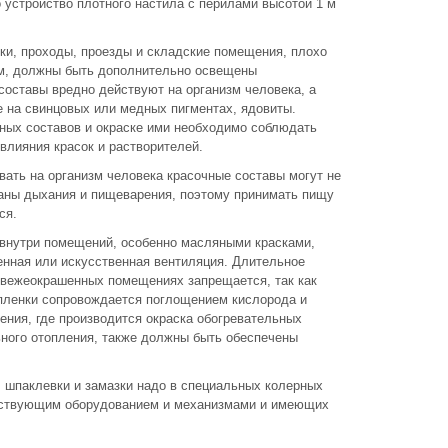
устройство плотного настила с перилами высотой 1 м
ки, проходы, проезды и складские помещения, плохо
м, должны быть дополнительно освещены
составы вредно действуют на организм человека, а
е на свинцовых или медных пигментах, ядовиты.
чных составов и окраске ими необходимо соблюдать
влияния красок и растворителей.
вать на организм человека красочные составы могут не
рганы дыхания и пищеварения, поэтому принимать пищу
ся.
внутри помещений, особенно масляными красками,
енная или искусственная вентиляция. Длительное
свежеокрашенных помещениях запрещается, так как
пленки сопровождается поглощением кислорода и
ния, где производится окраска обогревательных
ьного отопления, также должны быть обеспечены
 шпаклевки и замазки надо в специальных колерных
тствующим оборудованием и механизмами и имеющих