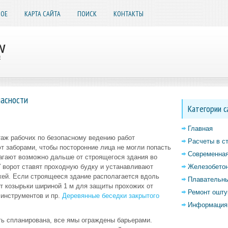
НОЕ
КАРТА САЙТА
ПОИСК
КОНТАКТЫ
пасности
Категории с
Главная
таж рабочих по безопасному ведению работ
Расчеты в с
 заборами, чтобы посторонние лица не могли попасть
Современная
агают возможно дальше от строящегося здания во
 ворот ставят проходную будку и устанавливают
Железобетон
жей. Если строящееся здание располагается вдоль
Плавательны
т козырьки шириной 1 м для защиты прохожих от
Ремонт ошту
 инструментов и пр.
Деревянные беседки закрытого
Информация 
ть спланирована, все ямы ограждены барьерами.