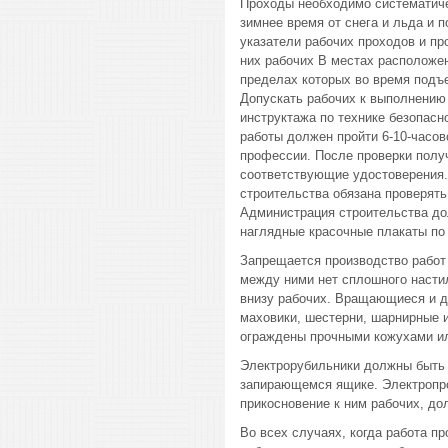
Проходы необходимо систематиче
зимнее время от снега и льда и 
указатели рабочих проходов и п
них рабочих В местах расположе
пределах которых во время подъе
Допускать рабочих к выполнению
инструктажа по технике безопасн
работы должен пройти 6-10-часов
профессии. После проверки полу
соответствующие удостоверения. 
строительства обязана проверять
Администрация строительства до
наглядные красочные плакаты по 
Запрещается производство работ 
между ними нет сплошного насти
внизу рабочих. Вращающиеся и д
маховики, шестерни, шарнирные и
ограждены прочными кожухами ил
Электрорубильники должны быть 
запирающемся ящике. Электропро
прикосновение к ним рабочих, д
Во всех случаях, когда работа п