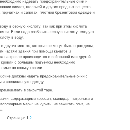
 необходимо надевать предохранительные очки и
овании кислот, щелочей и других вредных веществ
 перчатках и сапогах, плотной брезентовой одежде и
оду в серную кислоту, так как при этом кислота
ается. Если надо разбавить серную кислоту, следует
слоту в воду.
в других местах, которые не могут быть ограждены,
м частям здания при помощи канатов и
а на кровле производится в войлочной или другой
е кровли с большим подъемом необходимо
яемые по коньку кровли.
абочие должны надеть предохранительные очки с
ы и специальную одежду.
еремешивать в закрытой таре.
вами, содержащими керосин, скипидар, нитролаки и
вопожарные меры: не курить, не зажигать огня, не
а.
Страницы:
1
2