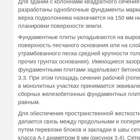
Для зданий с колоннами квадратного сечения
разработаны одноблочные фундаменты марки 
верха подколонника назначается на 150 мм н
планировки поверхности земли.
Фундаментные плиты укладываются на выро
поверхность песчаного основания или на сло
утрамбованного песка средней крупности тол
прочих грунтах основания). Имеющиеся зазо
фундаментными плитами заделывают бетоном
3.3. При этом площадь сечения рабочей (поп
в монолитных участках принимается эквивал
сборных железобетонных фундаментных плит,
равным.
Для обеспечения пространственной жесткост
делается связь между продольными и попер
путем перевязки блоков и закладки в швы сет
класса А-I диаметром 8 мм (рисунок 3.4). Сет