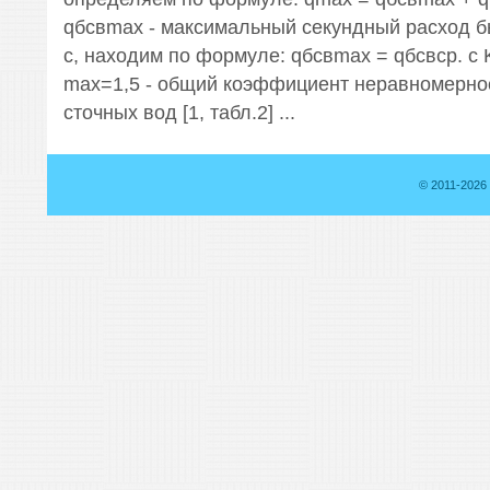
qбсвmax - максимальный секундный расход бы
с, находим по формуле: qбсвmax = qбсвср. с 
max=1,5 - общий коэффициент неравномерно
сточных вод [1, табл.2] ...
© 2011-2026 