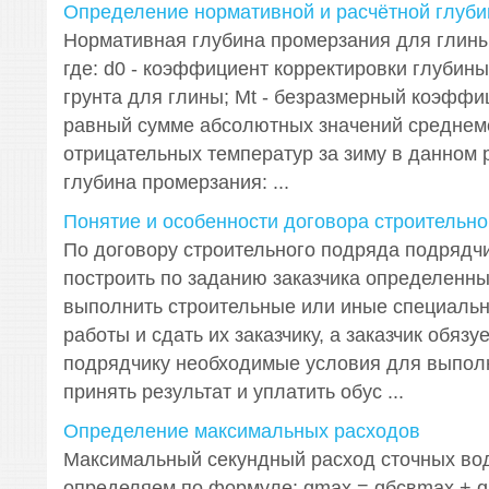
Определение нормативной и расчётной глуб
Нормативная глубина промерзания для глины 
где: d0 - коэффициент корректировки глубин
грунта для глины; Мt - безразмерный коэффи
равный сумме абсолютных значений среднем
отрицательных температур за зиму в данном 
глубина промерзания: ...
Понятие и особенности договора строительно
По договору строительного подряда подрядчи
построить по заданию заказчика определенны
выполнить строительные или иные специаль
работы и сдать их заказчику, а заказчик обязу
подрядчику необходимые условия для выполн
принять результат и уплатить обус ...
Определение максимальных расходов
Максимальный секундный расход сточных вод
определяем по формуле: qmax = qбсвmax + q