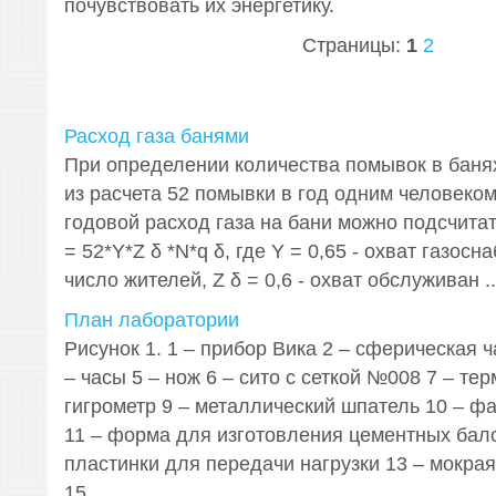
почувствовать их энергетику.
Страницы:
1
2
Расход газа банями
При определении количества помывок в баня
из расчета 52 помывки в год одним человеком
годовой расход газа на бани можно подсчита
= 52*Y*Z δ *N*q δ, где Y = 0,65 - охват газосн
число жителей, Z δ = 0,6 - охват обслуживан ..
План лаборатории
Рисунок 1. 1 – прибор Вика 2 – сферическая ч
– часы 5 – нож 6 – сито с сеткой №008 7 – тер
гигрометр 9 – металлический шпатель 10 – ф
11 – форма для изготовления цементных бало
пластинки для передачи нагрузки 13 – мокрая
15 ...