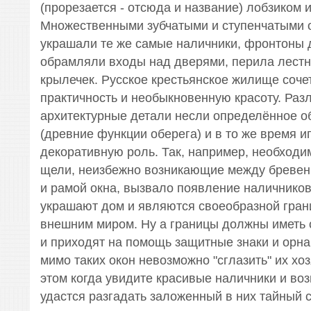
(прорезается - отсюда и название) лобзиком 
Множественными зубчатыми и ступенчатыми 
украшали те же самые наличники, фронтоны д
обрамляли входы над дверями, перила лестн
крылечек. Русское крестьянское жилище соче
практичность и необыкновенную красоту. Раз
архитектурные детали несли определённое о
(древние функции оберега) и в то же время и
декоративную роль. Так, например, необходи
щели, неизбежно возникающие между бревен
и рамой окна, вызвало появление наличников
украшают дом и являются своеобразной грани
внешним миром. Ну а границы должны иметь с
и приходят на помощь защитные знаки и орн
мимо таких окон невозможно "сглазить" их хо
этом когда увидите красивые наличники и во
удастся разгадать заложенный в них тайный 