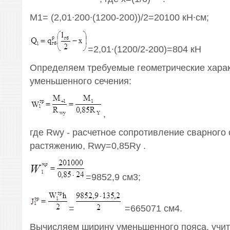
М1= (2,01∙200∙(1200-200))/2=20100 кН∙см;
=2,01∙(1200/2-200)=804 кН
Определяем требуемые геометрические харак
уменьшенного сечения:
,
где Rwy - расчетное сопротивление сварного
растяжению, Rwy=0,85Ry .
=9852,9 см3;
=
=665071 см4.
Вычисляем ширину уменьшенного пояса, учи