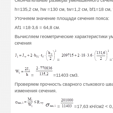
Окончательные размеры уменьшенного сечен
h=135,2 см, hw =130 см, tw=1,2 см, bf1=18 см, t
Уточняем значение площади сечения пояса:
Af1 =18∙3,6 = 64,8 см.
Вычисляем геометрические характеристики у
сечения
=
=
=
=11403 см3.
Проверяем прочность сварного стыкового шва
изменения сечения.
=
=17,63 кН/см2 < 0