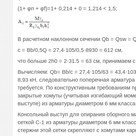
(1+ φn + φf)=1+ 0,214 + 0 = 1,214 < 1,5;
В расчетном наклонном сечении Qb = Qsw = Q/
с = Вb/0,5Q = 27,4·105/0,5·8930 = 612 см,
что больше 2h0 = 2·31.5 = 63 см, принимаем с
Вычисляем: Qb= Вb/с = 27,4·105/63 = 43,4·103
8,93 кН, следовательно поперечная арматура 
требуется. По конструктивным требованиям 
закрытые хомуты (учитывая изгибающий моме
выступе) из арматуры диаметром 6 мм класса 
Консольный выступ для опирания сборного 
сеткой С-1 из арматуры диаметром 6 мм класс
стержни этой сетки скрепляют с хомутами кар