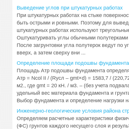
Выведение углов при штукатурных работах
При штукатурных работах на стыке поверхно
быть острыми и ровными. Поэтому для вывед
штукатурных работах используют треугольные
Оштукатуривать углы обычными полутерками
После загрунтовки угла полутерок ведут по у
вверх, а затем сверху вни ...
Определение площади подошвы фундамента
Площадь Атр подошвы фундамента определя
Атр = Ncol II / (Rусл – gmt×d) = 1583,7 / (220,7
м2., где gmt = 20 кН. / м3. – (без учета подва
удельный вес материала фундамента и грунта 
Выбор фундамента и определение нагрузки на 
Инженерно-геологические условия района ст
Определяем расчетные характеристики физич
(ФС) грунтов каждого несущего слоя и резуль