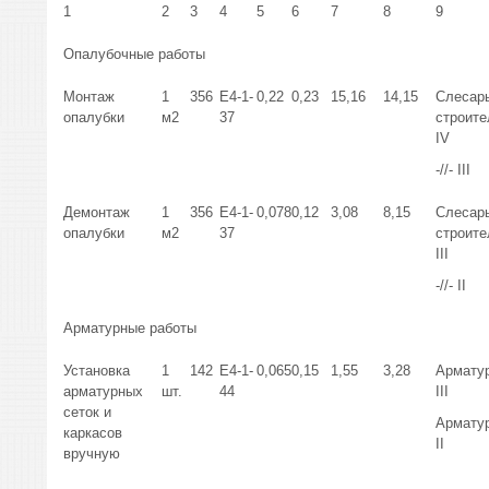
1
2
3
4
5
6
7
8
9
Опалубочные работы
Монтаж
1
356
Е4-1-
0,22
0,23
15,16
14,15
Слесар
опалубки
м2
37
строит
IV
-//- III
Демонтаж
1
356
Е4-1-
0,078
0,12
3,08
8,15
Слесар
опалубки
м2
37
строит
III
-//- II
Арматурные работы
Установка
1
142
Е4-1-
0,065
0,15
1,55
3,28
Армату
арматурных
шт.
44
III
сеток и
Армату
каркасов
II
вручную