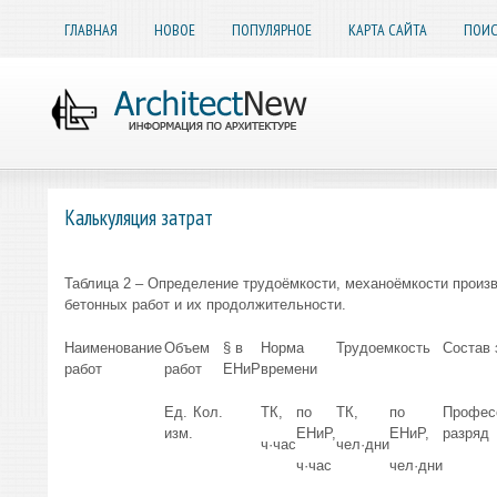
ГЛАВНАЯ
НОВОЕ
ПОПУЛЯРНОЕ
КАРТА САЙТА
ПОИС
Калькуляция затрат
Таблица 2 – Определение трудоёмкости, механоёмкости произ
бетонных работ и их продолжительности.
Наименование
Объем
§ в
Норма
Трудоемкость
Состав 
работ
работ
ЕНиР
времени
Ед.
Кол.
ТК,
по
ТК,
по
Профес
изм.
ЕНиР,
ЕНиР,
разряд
ч·час
чел·дни
ч·час
чел·дни