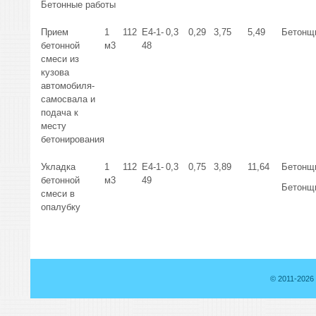
Бетонные работы
Прием
1
112
Е4-1-
0,3
0,29
3,75
5,49
Бетонщи
бетонной
м3
48
смеси из
кузова
автомобиля-
самосвала и
подача к
месту
бетонирования
Укладка
1
112
Е4-1-
0,3
0,75
3,89
11,64
Бетонщи
бетонной
м3
49
Бетонщи
смеси в
опалубку
© 2011-2026 