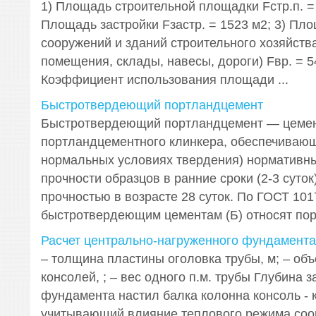
1) Площадь строительной площадки Fстр.п. = 
Площадь застройки Fзастр. = 1523 м2; 3) П
сооружений и зданий строительного хозяйств
помещения, склады, навесы, дороги) Fвр. = 54
Коэффициент использования площади ...
Быстротвердеющий портландцемент
Быстротвердеющий портландцемент — цемен
портландцементного клинкера, обеспечивающ
нормальных условиях твердения) нормативн
прочности образцов в ранние сроки (2-3 суток)
прочностью в возрасте 28 суток. По ГОСТ 101
быстротвердеющим цементам (Б) относят порт
Расчет центрально-нагруженного фундамента
– толщина пластины оголовка трубы, м; – объ
консолей, ; – вес одного п.м. трубы Глубина 
фундамента настил балка колонна консоль - 
учитывающий влияние теплового режима соо