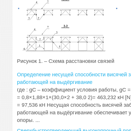
Рисунок 1. – Схема расстановки связей
Определение несущей способности висячей з
работающей на выдёргивание
где : gС – коэффициент условия работы, gС = 0,
= 0,8×1,88×1×(30,0×2 + 38,0 2)= 463,232 кН [N
= 97,536 кН Несущая способность висячей за
работающей на выдёргивание обеспечивает у
опоры. ...
Сверхбыстротвердеющий высокопрочный по