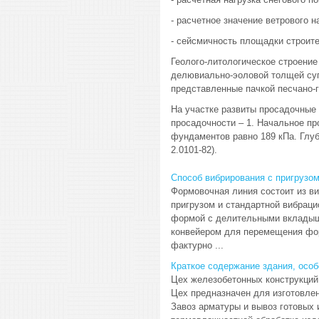
- расчетное значение ветрового на
- сейсмичность площадки строите
Геолого-литологическое строение
делювиально-эоловой толщей суг
представленные пачкой песчано-гл
На участке развиты просадочные 
просадочности – 1. Начальное п
фундаментов равно 189 кПа. Глуб
2.0101-82).
Способ вибрирования с пригрузо
Формовочная линия состоит из в
пригрузом и стандартной вибрац
формой с делительными вкладыш
конвейером для перемещения фор
фактурно ...
Краткое содержание здания, особ
Цех железобетонных конструкций 
Цех предназначен для изготовле
Завоз арматуры и вывоз готовых