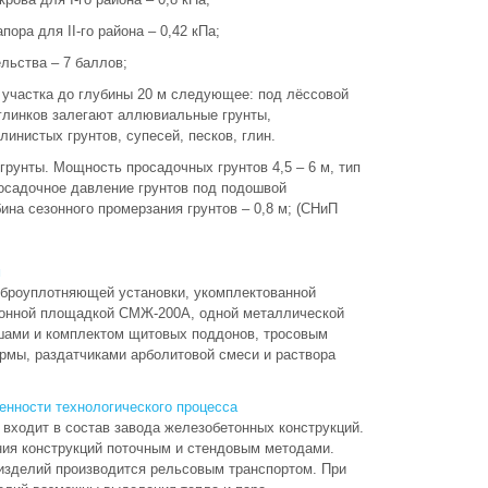
пора для II-го района – 0,42 кПа;
льства – 7 баллов;
 участка до глубины 20 м следующее: под лёссовой
линков залегают аллювиальные грунты,
инистых грунтов, супесей, песков, глин.
грунты. Мощность просадочных грунтов 4,5 – 6 м, тип
росадочное давление грунтов под подошвой
ина сезонного промерзания грунтов – 0,8 м; (СНиП
м
иброуплотняющей установки, укомплектованной
ионной площадкой СМЖ-200А, одной металлической
ами и комплектом щитовых поддонов, тросовым
мы, раздатчиками арболитовой смеси и раствора
енности технологического процесса
входит в состав завода железобетонных конструкций.
ния конструкций поточным и стендовым методами.
 изделий производится рельсовым транспортом. При