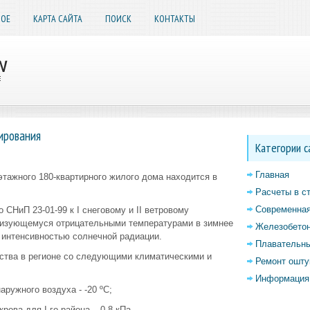
НОЕ
КАРТА САЙТА
ПОИСК
КОНТАКТЫ
ирования
Категории с
Главная
тажного 180-квартирного жилого дома находится в
.
Расчеты в с
Современная
 СНиП 23-01-99 к I снеговому и II ветровому
ризующемуся отрицательными температурами в зимнее
Железобетон
 интенсивностью солнечной радиации.
Плавательны
ьства в регионе со следующими климатическими и
Ремонт ошту
Информация 
аружного воздуха - -20 ºС;
крова для I-го района – 0,8 кПа,