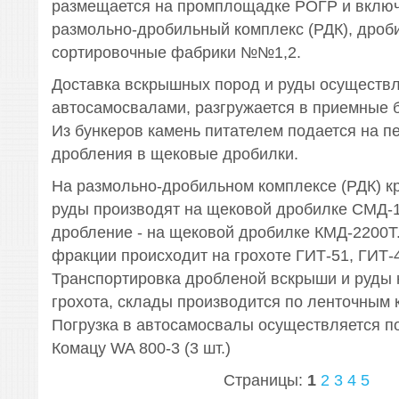
размещается на промплощадке РОГР и включа
размольно-дробильный комплекс (РДК), дроб
сортировочные фабрики №№1,2.
Доставка вскрышных пород и руды осуществл
автосамосвалами, разгружается в приемные б
Из бункеров камень питателем подается на п
дробления в щековые дробилки.
На размольно-дробильном комплексе (РДК) к
руды производят на щековой дробилке СМД-1
дробление - на щековой дробилке КМД-2200Т.
фракции происходит на грохоте ГИТ-51, ГИТ-42
Транспортировка дробленой вскрыши и руды 
грохота, склады производится по ленточным 
Погрузка в автосамосвалы осуществляется п
Комацу WA 800-3 (3 шт.)
Страницы:
1
2
3
4
5