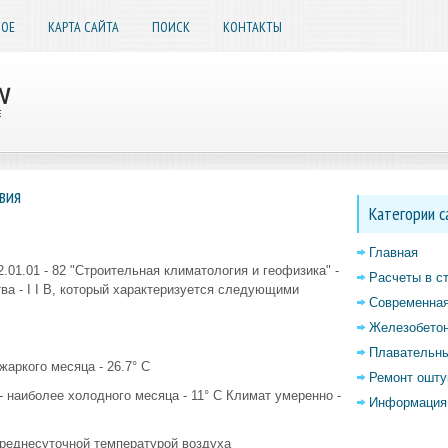
НОЕ
КАРТА САЙТА
ПОИСК
КОНТАКТЫ
вия
Категории с
Главная
01.01 - 82 "Строительная климатология и геофизика" -
Расчеты в с
ва - I I В, который характеризуется следующими
Современная
Железобетон
Плавательны
аркого месяца - 26.7° С
Ремонт ошту
- наиболее холодного месяца - 11° С Климат умеренно -
Информация 
реднесуточной температурой воздуха