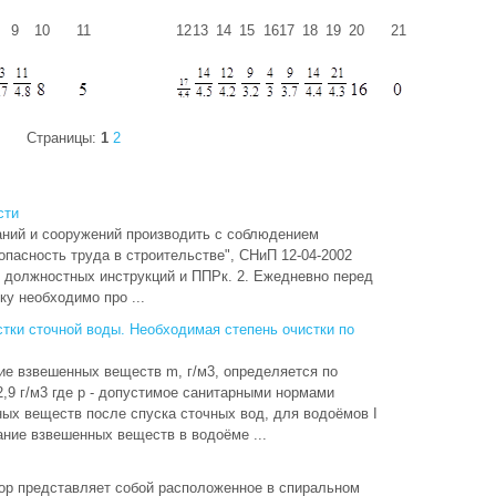
9
10
11
12
13
14
15
16
17
18
19
20
21
Страницы:
1
2
сти
аний и сооружений производить с соблюдением
опасность труда в строительстве", СНиП 12-04-2002
, должностных инструкций и ППРк. 2. Ежедневно перед
ку необходимо про ...
тки сточной воды. Необходимая степень очистки по
е взвешенных веществ m, г/м3, определяется по
2,9 г/м3 где р - допустимое санитарными нормами
ых веществ после спуска сточных вод, для водоёмов I
ржание взвешенных веществ в водоёме ...
р представляет собой расположенное в спиральном