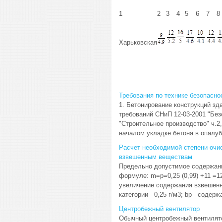
1
2
3
4
5
6
7
8
Харьковская
Требования по технике безопасно
1. Бетонирование конструкций зд
требований СНиП 12-03-2001 "Без
"Строительное производство" ч.2
началом укладке бетона в опалуб
Расчет необходимой степени очис
взвешенным веществам
Предельно допустимое содержани
формуле: m=p=0,25 (0,99) +11 =1
увеличение содержания взвешенн
категории - 0,25 г/м3; bp - соде
Центробежный вентилятор
Обычный центробежный вентилято