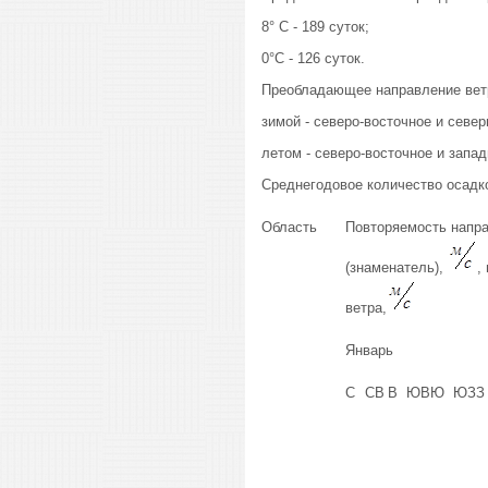
8° С - 189 суток;
0°С - 126 суток.
Преобладающее направление вет
зимой - северо-восточное и север
летом - северо-восточное и запад
Среднегодовое количество осадко
Область
Повторяемость напра
(знаменатель),
,
ветра,
Январь
С
СВ
В
ЮВ
Ю
ЮЗ
З