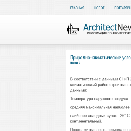
ГЛАВНАЯ
НОВОЕ
ПОПУЛЯР
Природно-климатические усло
Страница 1
В соответствии с данными СНиП 2.
климатический район строительст
данными:
Температура наружного воздуха:
средняя максимальная наиболее ж
наиболее холодных сучок - 26° С 
континентальный.
Продолжительность периода со с