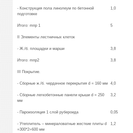
- Конструкция пола линолеум по бетонной
1,0
подготовке
Итого: mпр 1
5
II Элементы лестничных клеток
- Ж./б. площадки и марши
3,8
Итого: mпр2
3,8
III Покрытие.
- Сборные ж./б. чердачное перекрытия d = 160 мм
4,0
- Сборные легкобетонные панели крыши d = 250
3,2
мм
- Пароизоляция 1 слой рубероида
0,05
- Утеплитель – минераловатные жесткие плиты d
1,2
=300*2=600 мм