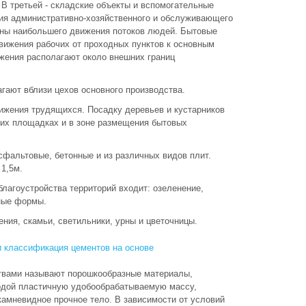
В третьей - складские объекты и вспомогательные
я административно-хозяйственного и обслуживающего
оны наибольшего движения потоков людей. Бытовые
ижения рабочих от проходных пунктов к основным
жения располагают около внешних границ
гают вблизи цехов основного производства.
ижения трудящихся. Посадку деревьев и кустарников
их площадках и в зоне размещения бытовых
фальтовые, бетонные и из различных видов плит.
1,5м.
лагоустройства территорий входит: озеленение,
ные формы.
ния, скамьи, светильники, урны и цветочницы.
 классификация цементов на основе
вами называют порошкообразные материалы,
одой пластичную удобообрабатываемую массу,
амневидное прочное тело. В зависимости от условий