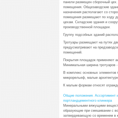
панели размещен сборочный цех. 
помещения. Общезаводские здани
назначения располагают со стор
помещения размещают по ходу дв
цехам. Складские здания и соору
производственной площадки.
Группу подсобных зданий распола
Тротуары размещают на путях дв
предусматривают на предзаводск
помещений.
Покрытия площадок применяют ас
Минимальная ширина тротуаров - 
В комплекс основных элементов б
микрорельеф, малые архитектур
К малым формам относят огражде
Общие положения. Ассортимент и
портландцементного клинкера
Минеральными вяжущими вещест
образующие при смешивании с в
затвердевающую со временем в к