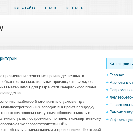
НОЕ
КАРТА САЙТА
ПОИСК
КОНТАКТЫ
рритории
Категории с
Главная
ет размещение основных производственных и
 объектов вспомогательных производств, складов,
Расчеты в с
дным материалом для разработки генерального плана
Современная
оизводства.
Железобетон
спечить наиболее благоприятные условия для
Плавательны
я машиностроительных заводов выбирают площадку
Ремонт ошту
но со стремлением наилучшим образом вписать в
ленного узла, построенного по панельно-квартальному
Информация 
располагают железозаготовительный и
 есть объекты с наименьшими загрязнениями. Во второй