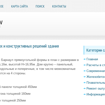
НОЕ
КАРТА САЙТА
ПОИСК
КОНТАКТЫ
х и конструктивных решений здания
Категории с
Главная
е Барнаул прямоугольной формы в план с размерами в
,16м, высотой Н=16,95м. Дом крупно – панельный,
Расчеты в с
одольные и поперечные, в том числе межкомнатные
Современная
тся на 4 стороны.
Железобетон
Плавательны
б панели толщиной 450мм
Ремонт ошту
етона толщиной 160мм
Информация 
е толщиной 250мм