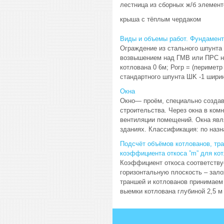
лестница из сборных ж/б элемент
крыша с тёплым чердаком
Виды и объемы работ. Фундамент
Ограждение из стального шпунта 
возвышением над ГМВ или ПРС на
котлована 0 6м; Рогр = (периметр *
стандартного шпунта ШK -1 ширино
Окна
Окно— проём, специально создав
строительства. Через окна в комн
вентиляции помещений. Окна явл
зданиях. Классификация: по назна
Подсчёт объёмов котлованов, тра
коэффициента откоса ”m” для ко
Коэффициент откоса соответствуе
горизонтальную плоскость – зало
траншей и котлованов принимаем 
выемки котлована глубиной 2,5 м