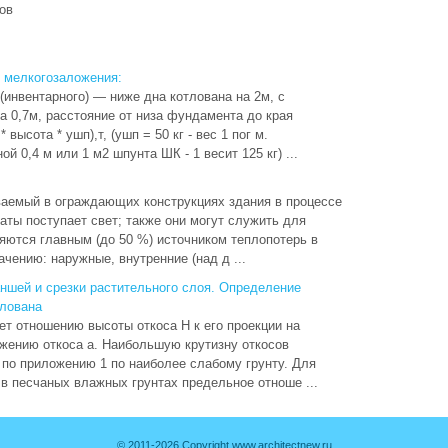
ов
 мелкогозаложения:
(инвентарного) — ниже дна котлована на 2м, с
 0,7м, расстояние от низа фундамента до края
 высота * ушп),т, (ушп = 50 кг - вес 1 пог м.
й 0,4 м или 1 м2 шпунта ШК - 1 весит 125 кг) ...
аемый в ограждающих конструкциях здания в процессе
аты поступает свет; также они могут служить для
яются главным (до 50 %) источником теплопотерь в
чению: наружные, внутренние (над д ...
ншей и срезки растительного слоя. Определение
тлована
т отношению высоты откоса H к его проекции на
жению откоса a. Наибольшую крутизну откосов
по приложению 1 по наиболее слабому грунту. Для
 в песчаных влажных грунтах предельное отноше ...
© 2011-2026 Copyright www.architectnew.ru