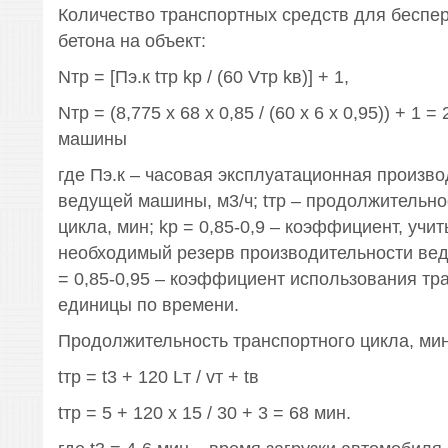
Количество транспортных средств для беспе
бетона на объект:
Nтр = [Пэ.к tтр kp / (60 Vтр kв)] + 1,
Nтр = (8,775 х 68 х 0,85 / (60 х 6 х 0,95)) + 1 
машины
где Пэ.к – часовая эксплуатационная произв
ведущей машины, м3/ч; tтр – продолжительно
цикла, мин; kp = 0,85-0,9 – коэффициент, уч
необходимый резерв производительности ве
= 0,85-0,95 – коэффициент использования тр
единицы по времени.
Продолжительность транспортного цикла, мин
tтр = t3 + 120 Lт / vт + tв
tтр = 5 + 120 х 15 / 30 + 3 = 68 мин.