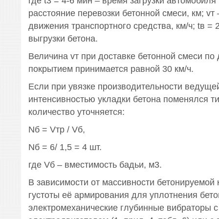
где t3 = 4-6 мин – время загрузки автомобиля 
расстояние перевозки бетонной смеси, км; vт 
движения транспортного средства, км/ч; tв = 
выгрузки бетона.
Величина vт при доставке бетонной смеси по 
покрытием принимается равной 30 км/ч.
Если при увязке производительности ведуще
интенсивностью укладки бетона поменялся тип
количество уточняется:
Nб = Vтp / Vб,
Nб = 6/ 1,5 = 4 шт.
где Vб – вместимость бадьи, м3.
В зависимости от массивности бетонируемой 
густоты её армирования для уплотнения бет
электромеханические глубинные вибраторы с