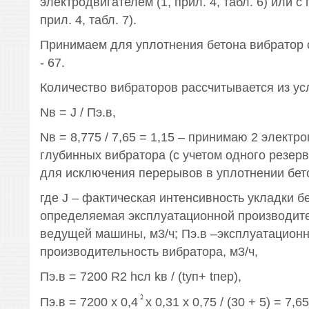
электродвигателем (1, прил. 4, табл. 6) или с 
прил. 4, табл. 7).
Принимаем для уплотнения бетона вибратор 
- 67.
Количество вибраторов рассчитывается из ус
Nв = J / Пэ.в,
Nв = 8,775 / 7,65 = 1,15 – принимаю 2 электр
глубинных вибратора (с учетом одного резер
для исключения перерывов в уплотнении бето
где J – фактическая интенсивность укладки б
определяемая эксплуатационной производит
ведущей машины, м3/ч; Пэ.в –эксплуатацион
производительность вибратора, м3/ч,
Пэ.в = 7200 R2 hсл kв / (tуп+ tпep),
Пэ.в = 7200 х 0,4
х 0,31 х 0,75 / (30 + 5) = 7,6