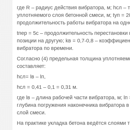
где R – радиус действия вибратора, м; hсл –
уплотняемого слоя бетонной смеси, м; tуп = 20
продолжительность работы вибратора на одн
tпep = 5с – продолжительность перестановки
позиции на другую; kв = 0,7-0,8 – коэффицие
вибратора по времени.
Согласно (4) предельная толщина уплотняемо
составляет:
hсл= lв – lп,
hсл = 0,41 – 0,1 = 0,31 м.
где lв – длина рабочей части вибратора, м; lп =
глубина погружения наконечника вибратора 
слой смеси.
На практике укладка бетона ведётся слоями т