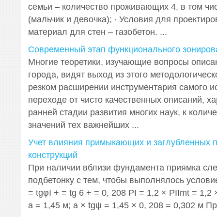
семьи – количество проживающих 4, в том чи
(мальчик и девочка); · Условия для проектир
материал для стен – газобетон. ...
Современный этап функционального зониров
Многие теоретики, изучающие вопросы описа
города, видят выход из этого методологическо
резком расширении инструментария самого и
переходе от чисто качественных описаний, х
ранней стадии развития многих наук, к коли
значений тех важнейших ...
Учет влияния примыкающих и заглубленных 
конструкций
При наличии вблизи фундамента приямка сле
подбетонку с тем, чтобы выполнялось условие:
= tgφI + = tg 6 + = 0, 208 PI = 1,2 × PIImt = 1,2
a = 1,45 м; a × tgψ = 1,45 × 0, 208 = 0,302 м П