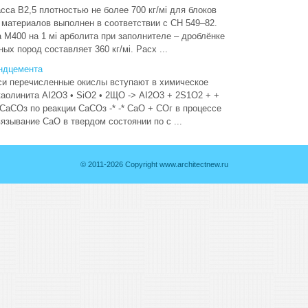
сса В2,5 плотностью не более 700 кг/мі для блоков
материалов выполнен в соответствии с СН 549–82.
М400 на 1 мі арболита при заполнителе – дроблёнке
ых пород составляет 360 кг/мі. Расх ...
ндцемента
си перечисленные окислы вступают в химическое
аолинита AI2O3 • SiO2 • 2ЩО -> AI2O3 + 2S1O2 + +
аСОз по реакции СаСОз -* -* СаО + СОг в процессе
язывание СаО в твердом состоянии по с ...
© 2011-2026 Copyright www.architectnew.ru