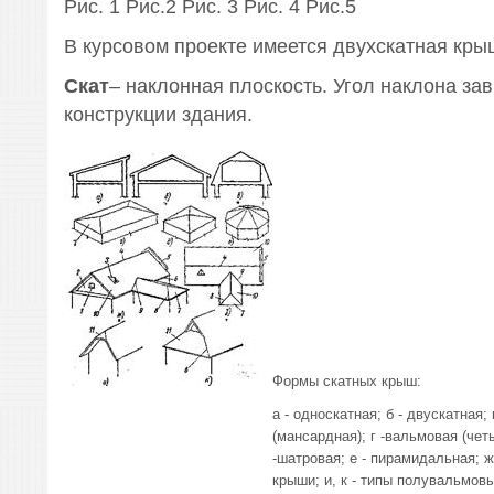
Рис. 1 Рис.2 Рис. 3 Рис. 4 Рис.5
В курсовом проекте имеется двухскатная кры
Скат
– наклонная плоскость. Угол наклона зав
конструкции здания.
Формы скатных крыш:
а - односкатная; б - двускатная;
(мансардная); г -вальмовая (чет
-шатровая; е - пирамидальная; ж
крыши; и, к - типы полувальмовы