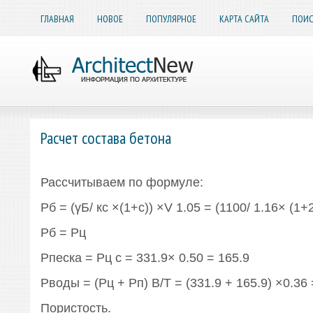
ГЛАВНАЯ
НОВОЕ
ПОПУЛЯРНОЕ
КАРТА САЙТА
ПОИС
Расчет состава бетона
Рассчитываем по формуле:
Рб = (γБ/ кс ×(1+с)) ×V 1.05 = (1100/ 1.16× (1+
Pб = Pц
Pпеска = Pц c = 331.9× 0.50 = 165.9
Pводы = (Pц + Pп) В/Т = (331.9 + 165.9) ×0.36 
Пористость.