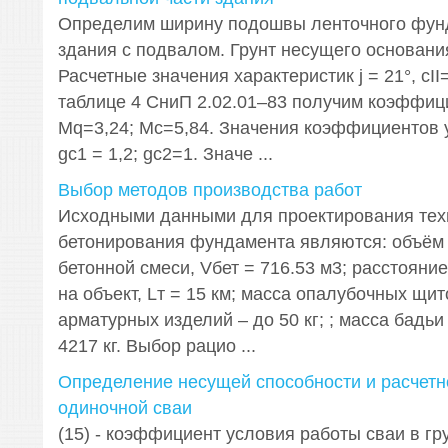
Определим ширину подошвы ленточного фунд
здания с подвалом. Грунт несущего основания
Расчетные значения характеристик j = 21°, cI
таблице 4 СниП 2.02.01–83 получим коэффиц
Мq=3,24; Мс=5,84. Значения коэффициентов 
gс1 = 1,2; gс2=1. Значе ...
Выбор методов производства работ
Исходными данными для проектирования тех
бетонирования фундамента являются: объём
бетонной смеси, Vбет = 716.53 м3; расстояни
на объект, Lт = 15 км; масса опалубочных щито
арматурных изделий – до 50 кг; ; масса бадьи
4217 кг. Выбор рацио ...
Определение несущей способности и расчетн
одиночной сваи
(15) - коэффициент условия работы сваи в гру