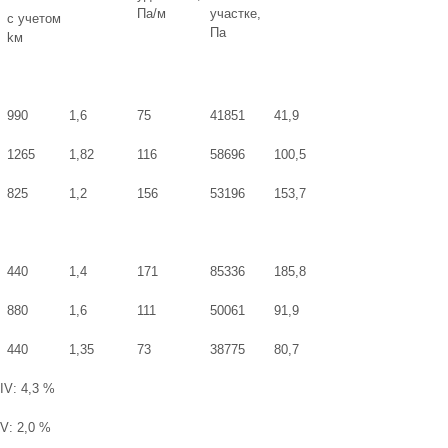
Па/м
участке,
с учетом
Па
kм
990
1,6
75
41851
41,9
1265
1,82
116
58696
100,5
825
1,2
156
53196
153,7
440
1,4
171
85336
185,8
880
1,6
111
50061
91,9
440
1,35
73
38775
80,7
IV: 4,3 %
V: 2,0 %