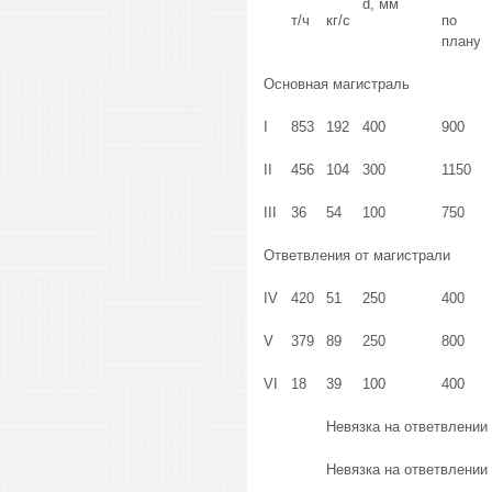
d, мм
т/ч
кг/с
по
плану
Основная магистраль
I
853
192
400
900
II
456
104
300
1150
III
36
54
100
750
Ответвления от магистрали
IV
420
51
250
400
V
379
89
250
800
VI
18
39
100
400
Невязка на ответвлении 
Невязка на ответвлении 