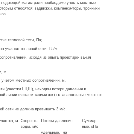
 в подающей магистрали необходимо учесть местные
которым относятся: задвижки, компенса-торы, тройники
ков.
стке тепловой сети, Па;
на участке тепловой сети, Па/м;
сопротивлений, исходя из опыта проектиро- вания
и, м
с учетом местных сопротивлений, м.
и (участки I,II,III), находим потери давления в
ой линии считаем такими же (т.к. аналогичные местные
ой сети не должна превышать 3 м/с.
частка, м
Скорость
Потери давления
Суммар-
воды, м/с
ные, кПа
удельные,
на