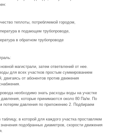
ен:
ичество теплоты, потребляемой городом,
емпература в подающем трубопроводе,
пература в обратном трубопроводе
траль:
новной магистрали, затем ответвлений от нее.
воды для всех участков простым суммированием
, двигаясь от абонентов против движения
снабжения.
ровода необходимо знать расходы воды на участке
 давления, которые принимаются около 80 Па/м. По
м потерям давления по приложению 2. Подбираем
 таблицу, в которой для каждого участка проставляем
 значения подобранных диаметров, скорости движения
я.