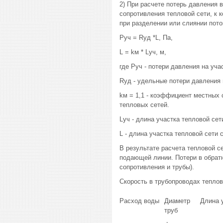
2) При расчете потерь давления
сопротивления тепловой сети, к 
при разделении или слиянии пото
Руч = Rуд *L, Па,
L = kм * Lуч, м,
где Руч - потери давления на уча
Rуд - удельные потери давления 
kм = 1,1 - коэффициент местных 
тепловых сетей.
Lуч - длина участка тепловой сет
L - длина участка тепловой сети 
В результате расчета тепловой сет
подающей линии. Потери в обратн
сопротивления и трубы).
Скорость в трубопроводах теплов
Расход воды
Диаметр
Длина у
труб