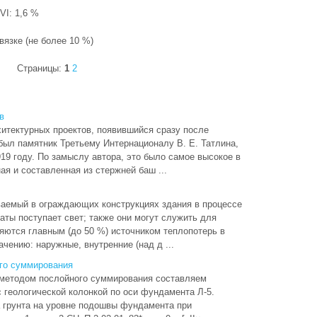
VI: 1,6 %
вязке (не более 10 %)
Страницы:
1
2
в
итектурных проектов, появившийся сразу после
был памятник Третьему Интернационалу В. Е. Татлина,
919 году. По замыслу автора, это было самое высокое в
ая и составленная из стержней баш ...
аемый в ограждающих конструкциях здания в процессе
аты поступает свет; также они могут служить для
яются главным (до 50 %) источником теплопотерь в
чению: наружные, внутренние (над д ...
го суммирования
методом послойного суммирования составляем
геологической колонкой по оси фундамента Л-5.
а грунта на уровне подошвы фундамента при