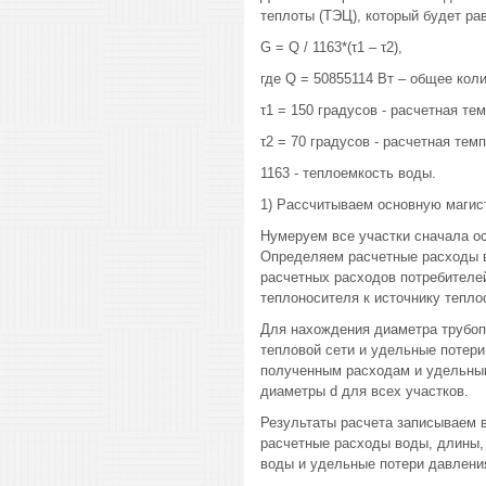
теплоты (ТЭЦ), который будет рав
G = Q / 1163*(τ1 – τ2),
где Q = 50855114 Вт – общее кол
τ1 = 150 градусов - расчетная т
τ2 = 70 градусов - расчетная тем
1163 - теплоемкость воды.
1) Рассчитываем основную магис
Нумеруем все участки сначала ос
Определяем расчетные расходы 
расчетных расходов потребителей
теплоносителя к источнику тепло
Для нахождения диаметра трубоп
тепловой сети и удельные потери
полученным расходам и удельны
диаметры d для всех участков.
Результаты расчета записываем в
расчетные расходы воды, длины,
воды и удельные потери давлени