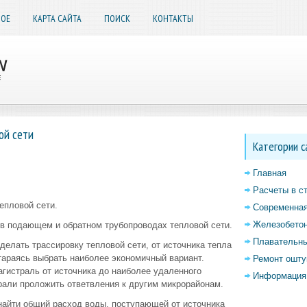
НОЕ
КАРТА САЙТА
ПОИСК
КОНТАКТЫ
ой сети
Категории с
Главная
Расчеты в с
епловой сети.
Современная
Железобетон
 в подающем и обратном трубопроводах тепловой сети.
Плавательны
делать трассировку тепловой сети, от источника тепла
тараясь выбрать наиболее экономичный вариант.
Ремонт ошту
гистраль от источника до наиболее удаленного
Информация 
рали проложить ответвления к другим микрорайонам.
найти общий расход воды, поступающей от источника