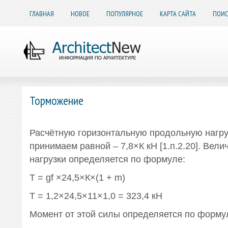
ГЛАВНАЯ
НОВОЕ
ПОПУЛЯРНОЕ
КАРТА САЙТА
ПОИС
Торможение
Расчётную горизонтальную продольную нагру
принимаем равной – 7,8×К кН [1.п.2.20]. Вел
нагрузки определяется по формуле:
Т = gf ×24,5×К×(1 + m)
Т = 1,2×24,5×11×1,0 = 323,4 кН
Момент от этой силы определяется по форму