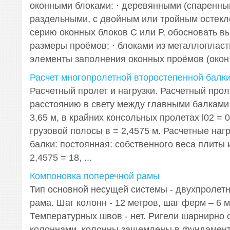
оконными блоками: · деревянными (спаренны
раздельными, с двойным или тройным остекле
серию оконных блоков С или Р, обосновать в
размеры проёмов; · блоками из металлопласт
элементы заполнения оконных проёмов (окон .
Расчет многопролетной второстепенной балки
Расчетный пролет и нагрузки. Расчетный прол
расстоянию в свету между главными балками l
3,65 м, в крайних консольных пролетах l02 = 
грузовой полосы в = 2,4575 м. Расчетные наг
балки: постоянная: собственного веса плиты 
2,4575 = 18, ...
Компоновка поперечной рамы
Тип основной несущей системы - двухпролет
рама. Шаг колонн - 12 метров, шаг ферм – 6 м
Температурных швов - нет. Ригели шарнирно 
колоннами, колонны защемлены в фундамент