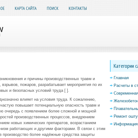
НОЕ
КАРТА САЙТА
ПОИСК
КОНТАКТЫ
Категории с
Главная
зникновения и причины производственных травм и
 взрывов, пожаров, разрабатывает мероприятия по их
Расчеты в с
ых и безопасных условий труда [ ].
Современная
днозначно влияет на условия труда. К сожалению,
Железобетон
зачастую повышает потенциальную опасность травм и
Плавательны
вую очередь с появлением более сложной и мощной
Ремонт ошту
оростей производственных процессов, внедрением
ением новых химических препаратов, возрастанием
Информация 
анизм работающих и другими факторами. В связи с этим
 в производство более надёжные средства защиты