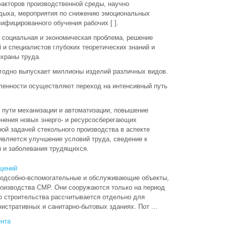
акторов производственной среды, научно
дыха, мероприятия по снижению эмоциональных
ифицированного обучения рабочих [ ].
 социальная и экономическая проблема, решение
й и специалистов глубоких теоретических знаний и
охраны труда.
одно выпускает миллионы изделий различных видов.
енности осуществляют переход на интенсивный путь
 пути механизации и автоматизации, повышение
енения новых энерго- и ресурсосберегающих
ной задачей стекольного производства в аспекте
является улучшение условий труда, сведение к
 и заболевания трудящихся.
щений
подсобно-вспомогательные и обслуживающие объекты,
оизводства СМР. Они сооружаются только на период
о строительства рассчитывается отдельно для
истративных и санитарно-бытовых зданиях. Пот ...
нта