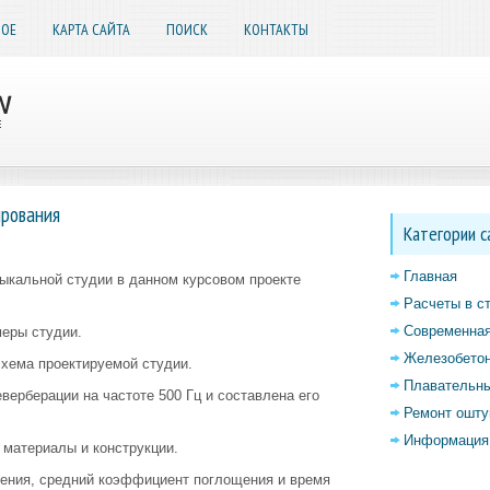
НОЕ
КАРТА САЙТА
ПОИСК
КОНТАКТЫ
ирования
Категории с
Главная
ыкальной студии в данном курсовом проекте
Расчеты в с
Современная
меры студии.
Железобетон
схема проектируемой студии.
Плавательны
верберации на частоте 500 Гц и составлена его
Ремонт ошту
Информация 
материалы и конструкции.
ения, средний коэффициент поглощения и время