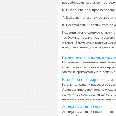
реверберации на разных частотах
6. Выполнена планировка освеще
7. Выбраны типы электроакустиче
8. Рассмотрены мероприятия по о
Подводя итоги, следует отметить
требуемым параметрам и услови
жанров. Также она является совр
представителей услуг звукозапи
Расчет панели по нормальному с
Определим положение нейтральной 
кН·м, то нейтральная линия прох
элемент прямоугольного сечения ш
Разработка календарного плана п
Планы, фасады и разрезы объекта
Архитектурно-строительную харак
записки. Высота здания 18,75 м.
первый этажи, высота цокольного 
Аэродинамический объект
Аэродинамический объект – это 