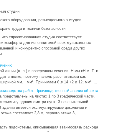
.
ния студии.
ского оборудования, размещаемого в студии.
хране труда и техники безопасности.
, что спроектированная студия соответствует
ям комфорта для исполнителей всех музыкальных
еменной и конкурентно способной среди других
си.
ечению
линии (н. л.) в поперечном сечении: Н·мм кН·м. Т. к.
одит в полке, поэтому панель рассчитываем как
ириной мм. ; мм². Принимаем 6 ø 14 +2 ø 12; мм². ...
роизводства работ. Производственный анализ объекта
 представлены на листах 1 по 3 графической части.
теристику здания смотри пункт 3 пояснительной
 В здании имеется эксплуатируемые цокольный и
этажа составляет 2,8 м, первого этажа 3, ...
часть подсистемы, описывающая взаимосвязь расхода