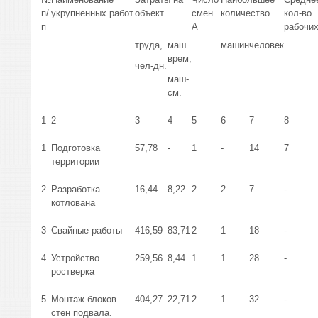
п/
укрупненных работ
объект
смен
количество
кол-во
п
A
рабочи
труда,
маш.
машин
человек
врем,
чел-дн.
маш-
см.
1
2
3
4
5
6
7
8
1
Подготовка
57,78
-
1
-
14
7
территории
2
Разработка
16,44
8,22
2
2
7
-
котлована
3
Свайные работы
416,59
83,71
2
1
18
-
4
Устройство
259,56
8,44
1
1
28
-
ростверка
5
Монтаж блоков
404,27
22,71
2
1
32
-
стен подвала.