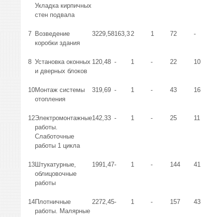
Укладка кирпичных
стен подвала
7
Возведение
3229,58
163,3
2
1
72
-
коробки здания
8
Установка оконных
120,48
-
1
-
22
10
и дверных блоков
10
Монтаж системы
319,69
-
1
-
43
16
отопления
12
Электромонтажные
142,33
-
1
-
25
11
работы.
Слаботочные
работы 1 цикла
13
Штукатурные,
1991,47
-
1
-
144
41
облицовочные
работы
14
Плотничные
2272,45
-
1
-
157
43
работы. Малярные