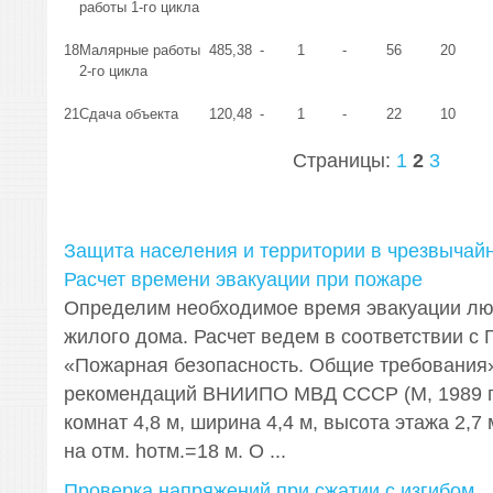
работы 1-го цикла
18
Малярные работы
485,38
-
1
-
56
20
2-го цикла
21
Сдача объекта
120,48
-
1
-
22
10
Страницы:
1
2
3
Защита населения и территории в чрезвычайн
Расчет времени эвакуации при пожаре
Определим необходимое время эвакуации лю
жилого дома. Расчет ведем в соответствии с 
«Пожарная безопасность. Общие требования»
рекомендаций ВНИИПО МВД СССР (М, 1989 г.
комнат 4,8 м, ширина 4,4 м, высота этажа 2,7
на отм. hотм.=18 м. О ...
Проверка напряжений при сжатии с изгибом