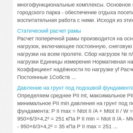
многофункциональные комплексы. Основное 
городского парка - обеспечение отдыха посет
воспитательная работа с ними. Исходя из этих
Статический расчет рамы
Расчет поперечной рамы производится на осн
нагрузок, включающее постоянную, снеговую
нагрузки на всем пролете. Сбор нагрузок № 
нагрузки Единицы измерения Нормативная на
Коэффициент надёжности по нагрузке γf Расчё
Постоянные 1Собств ...
Давление на грунт под подошвой фундамент
Определяем среднее PII mt, максимальное PI
минимальное PII min давления на грунт под 
фундамента: P II max = Ntot II /A + Mtot II / W 
950×6/3×4,2² = 251 кПа P II min = Ntot II /A - Mt
- 950×6/3×4,2² = 35 кПа P II max = 251 ...