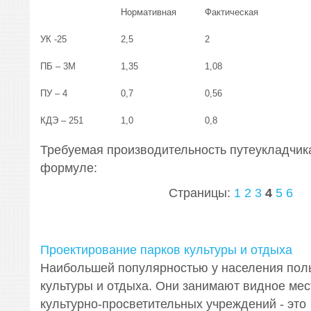
Нормативная
Фактическая
УК -25
2,5
2
ПБ – 3М
1,35
1,08
ПУ – 4
0,7
0,56
КДЭ – 251
1,0
0,8
Требуемая производительность путеукладчик
формуле:
Страницы:
1
2
3
4
5
6
Проектирование парков культуры и отдыха
Наибольшей популярностью у населения пол
культуры и отдыха. Они занимают видное мес
культурно-просветительных учреждений - это