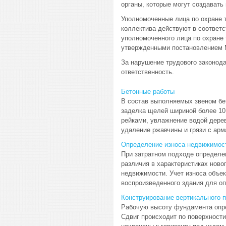
органы, которые могут создавать
Уполномоченные лица по охране 
коллектива действуют в соответс
уполномоченного лица по охране
утвержденными постановлением Ми
За нарушение трудового законод
ответственность.
Бетонные работы
В состав выполняемых звеном бет
заделка щелей шириной более 10
рейками, увлажнение водой дерев
удаление ржавчины и грязи с арма
Определение износа недвижимост
При затратном подходе определен
различия в характеристиках ново
недвижимости. Учет износа объек
воспроизведенного здания для оп
Конструирование вертикального
Рабочую высоту фундамента опре
Сдвиг происходит по поверхности