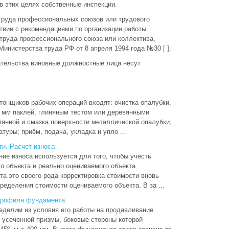
 в этих целях собственные инспекции.
труда профессиональных союзов или трудового
твии с рекомендациями по организации работы
 труда профессионального союза или коллектива,
нистерства труда РФ от 8 апреля 1994 года №30 [ ].
ательства виновные должностные лица несут
онщиков рабочих операций входят: очистка опалубки,
 мм паклей, глиняным тестом или деревянными
янной и смазка поверхности металлической опалубки;
туры; приём, подача, укладка и упло ...
и. Расчет износа
ие износа используется для того, чтобы учесть
го объекта и реально оцениваемого объекта
та это своего рода корректировка стоимости вновь
ределения стоимости оцениваемого объекта. В за ...
 профиля фундамента
делим из условия его работы на продавливание.
 усеченной призмы, боковые стороны которой