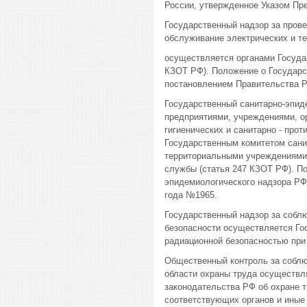
России, утвержденное Указом Пре
Государственный надзор за пров
обслуживание электрических и т
осуществляется органами Государ
КЗОТ РФ). Положение о Государс
постановлением Правительства РФ
Государственный санитарно-эпид
предприятиями, учреждениями, ор
гигиенических и санитарно - про
Государственным комитетом сани
территориальными учреждениями 
службы (статья 247 КЗОТ РФ). По
эпидемиологического надзора РФ
года №1965.
Государственный надзор за собл
безопасности осуществляется Го
радиационной безопасностью при
Общественный контроль за соблю
области охраны труда осуществля
законодательства РФ об охране 
соответствующих органов и иные