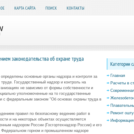
НОЕ
КАРТА САЙТА
ПОИСК
КОНТАКТЫ
ением законодательства об охране труда
Категории с
Главная
 определены основные органы надзора и контроля за
труде. Государственный надзор и контроль на
Расчеты в с
ганизациях не зависимо от формы собственности и
Современная
циально уполномоченные на то государственные
Железобетон
ии с федеральным законом "Об основах охраны труда в
Плавательны
Ремонт ошту
юдением правил по безопасному ведению работ в
сти и на некоторых объектах осуществляется
Информация 
ным надзором России (Госгортехнадзор России) и его
о Федеральном горном и промышленном надзоре