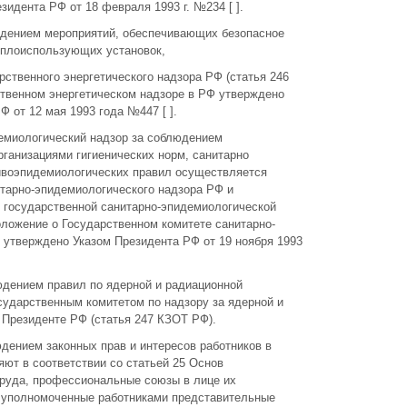
зидента РФ от 18 февраля 1993 г. №234 [ ].
едением мероприятий, обеспечивающих безопасное
еплоиспользующих установок,
ственного энергетического надзора РФ (статья 246
твенном энергетическом надзоре в РФ утверждено
 от 12 мая 1993 года №447 [ ].
емиологический надзор за соблюдением
ганизациями гигиенических норм, санитарно
тивоэпидемиологических правил осуществляется
тарно-эпидемиологического надзора РФ и
государственной санитарно-эпидемиологической
ложение о Государственном комитете санитарно-
 утверждено Указом Президента РФ от 19 ноября 1993
юдением правил по ядерной и радиационной
сударственным комитетом по надзору за ядерной и
 Президенте РФ (статья 247 КЗОТ РФ).
дением законных прав и интересов работников в
ют в соответствии со статьей 25 Основ
труда, профессиональные союзы в лице их
 уполномоченные работниками представительные