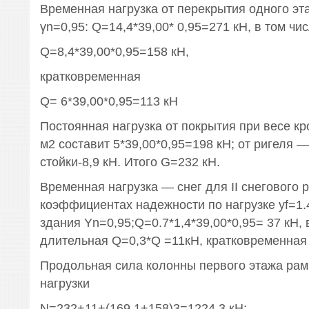
Временная нагрузка от перекрытия одного эт
γn=0,95: Q=14,4*39,00* 0,95=271 кН, в том чи
Q=8,4*39,00*0,95=158 кН,
кратковременная
Q= 6*39,00*0,95=113 кН
Постоянная нагрузка от покрытия при весе кро
м2 составит 5*39,00*0,95=198 кН; от ригеля —
стойки-8,9 кН. Итого G=232 кН.
Временная нагрузка — снег для II снегового 
коэффициентах надежности по нагрузке уf=1.
здания Yn=0,95;Q=0.7*1,4*39,00*0,95= 37 кН, 
длительная Q=0,3*Q =11кН, кратковременная
Продольная сила колонны первого этажа рам
нагрузки
N=232+11+(169,1+158)3=1224,3 кН;