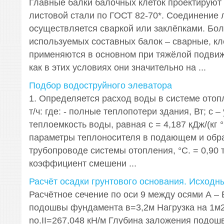
Главные балки балочных клеток проектируют
листовой стали по ГОСТ 82-70*. Соединение 
осуществляется сваркой или заклёпками. Бо
используемых составных балок – сварные, к
применяются в основном при тяжёлой подвижн
как в этих условиях они значительно на ...
Подбор водоструйного элеватора
1. Определяется расход воды в системе отоп
т/ч: где: - полные теплопотери здания, Вт; с –
теплоемкость воды, равная с = 4,187 кДж/(кг °С)
параметры теплоносителя в подающем и обр
трубопроводе системы отопления, °С. = 0,90 т
коэффициент смешени ...
Расчёт осадки грунтового основания. Исходн
Расчётное сечение по оси 9 между осями А –
подошвы фундамента в=3,2м Нагрузка на 1м
nо.II=267,048 кН/м Глубина заложения подош