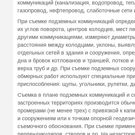
коммуникаций (канализация, водопровод, те
газопровод, нефтепровод, слаботочные сети 
При съемке подземных коммуникаций опреде
их углов поворота, центров колодцев, мест п
другими коммуникациями, измеряют диаметры
расстояния между колодцами, уклоны, выяв
отдельных сетей в здания и сооружения, опр
дна и бровок котлованов и траншей, лотков и
верха труб и др. При съемке подземных соор
обмерных работ используют специальные пр
приспособления: щупы, угольники, рулетки, 
Съемка в плане подземных коммуникаций и с
застроенных территориях производится обы
промерами (не менее трех) с привязкой к ка
и сооружениям или к точкам опорной геодезич
съемочного обоснования. При съемке примен
перпендикуляров, створов и др. На незастро