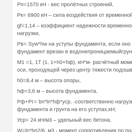
Рп=1570 кН - вес пролётных строений,
Рк= 6900 кН – сила воздействия от временной
gf=1,14 – коэффициент надежности временн
нагрузки,
Рв= Syw*hw на уступы фундамента, если оно 
фундамент врезан в водонепроницаемыйгрун
М1 =1, 1Т (1, 1+h0+hф), кН*м- расчётный мом
оси, проходящей через центр тяжести подош
h0=8,4 м – высота опоры,
hф=3,6 м – высота фундамента,
Рф+Рг= bn*ln*hф*уср. -соответственно нагруз
фундамента и грунта на его уступах,кН;
Уср= 24 кН/м3 – удельный вес бетона,
W=ln*bn2/6, м3 - момент сопротивления по п