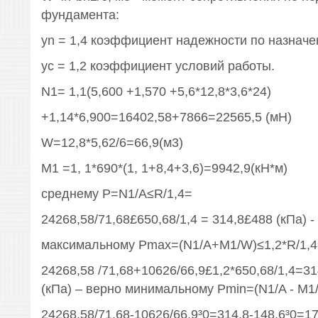
фундамента:
yn = 1,4 коэффициент надежности по назнач
ус = 1,2 коэффициент условий работы.
N1= 1,1(5,600 +1,570 +5,6*12,8*3,6*24)
+1,14*6,900=16402,58+7866=22565,5 (мН)
W=12,8*5,62/6=66,9(м3)
М1 =1, 1*690*(1, 1+8,4+3,6)=9942,9(кН*м)
среднему P=N1/A≤R/1,4=
24268,58/71,68£650,68/1,4 = 314,8£488 (кПа) -
максимальному Pmax=(N1/A+M1/W)≤1,2*R/1,4
24268,58 /71,68+10626/66,9£1,2*650,68/1,4=3
(кПа) – верно минимальному Pmin=(N1/A - M1
24268,58/71,68-10626/66,9³0=314,8-148,6³0=17