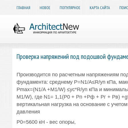
ГЛАВНАЯ
НОВОЕ
ПОПУЛЯРНОЕ
КАРТА САЙТА
ПОИС
Проверка напряжений под подошвой фундам
Производится по расчетным напряжениям по
фундамента: среднему P=N1/A≤R/yn кПа, ма
Pmax=(N1/A +M1/W) ≤yc*R/yn кПа и минималь
M1/W), где N1= 1,1(Р0 + Рп +Рф + Рг + Рв) +gf
вертикальная нагрузка на основание с учетом
давления
Р0=5600 кН - вес опоры,