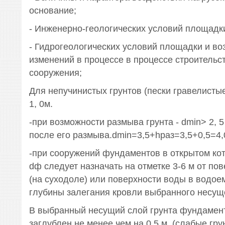
основание;
- Инженерно-геологических условий площадки
- Гидрогеологических условий площадки и в
изменений в процессе в процессе строительс
сооружения;
Для непучинистых грунтов (пески гравелистые
1, 0м.
-при возможности размыва грунта - dmin> 2, 5
после его размыва.dmin=3,5+hраз=3,5+0,5=4,0
-при сооружений фундаментов в открытом кот
dф следует назначать на отметке 3-6 м от по
(на суходоле) или поверхности воды в водоем
глубины залегания кровли выбранного несуще
В выбранный несущий слой грунта фундамен
заглублен не менее чем на 0,5 м. (слабые гр