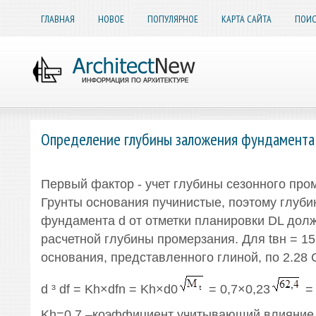
ГЛАВНАЯ
НОВОЕ
ПОПУЛЯРНОЕ
КАРТА САЙТА
ПОИС
Определение глубины заложения фундамента
Первый фактор - учет глубины сезонного пром
Грунты основания пучинистые, поэтому глуби
фундамента d от отметки планировки DL дол
расчетной глубины промерзания. Для tвн = 15°
основания, представленного глиной, по 2.28 
d ³ df = Kh×dfn = Kh×d0
= 0,7×0,23
= 
Kh=0,7 –коэффициент учитывающий влияние