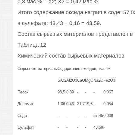
0,3 мас.% – Х2; Х2 = 0,42 мас.%
Итого содержание оксида натрия в соде: 57,03
в сульфате: 43,43 + 0,16 = 43,59.
Состав сырьевых материалов представлен в 
Таблица 12
Химический состав сырьевых материалов
Сырьевые материалы
Содержание оксидов, мас.%
SiO2
Al2O3
CaO
MgO
Na2O
Fe2O3
Песок
98,5
0,39
-
-
-
0,067
Доломит
1.06
0,46
31,7
19,6
-
0,054
Сода
-
-
-
-
57,45
0,008
Сульфат
-
-
-
-
43,59
-