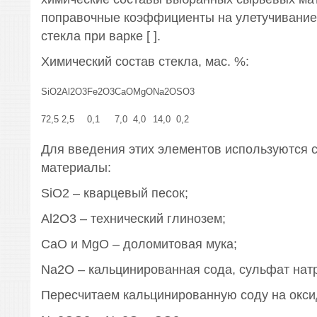
поправочные коэффициенты на улетучивание
стекла при варке [ ].
Химический состав стекла, мас. %:
SiO2
Al2O3
Fe2O3
CaO
MgO
Na2O
SO3
72,5
2,5
0,1
7,0
4,0
14,0
0,2
Для введения этих элементов используются 
материалы:
SiO2 – кварцевый песок;
Al2O3 – технический глинозем;
CaO и MgO – доломитовая мука;
Na2O – кальцинированная сода, сульфат нат
Пересчитаем кальцинированную соду на окси