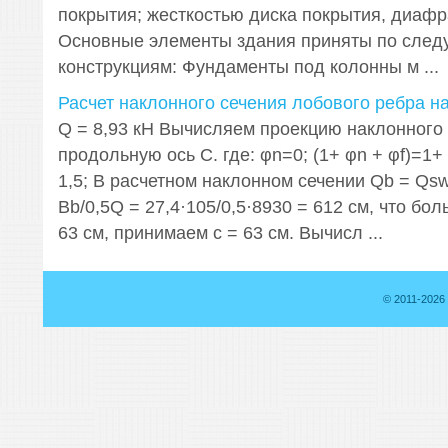
покрытия; жесткостью диска покрытия, диафр
Основные элементы здания приняты по сле
конструкциям: Фундаменты под колонны м ...
Расчет наклонного сечения лобового ребра н
Q = 8,93 кН Вычисляем проекцию наклонного 
продольную ось С. где: φn=0; (1+ φn + φf)=1+ 
1,5; В расчетном наклонном сечении Qb = Qsw 
Вb/0,5Q = 27,4·105/0,5·8930 = 612 см, что бол
63 см, принимаем с = 63 см. Вычисл ...
© 2011-2026 