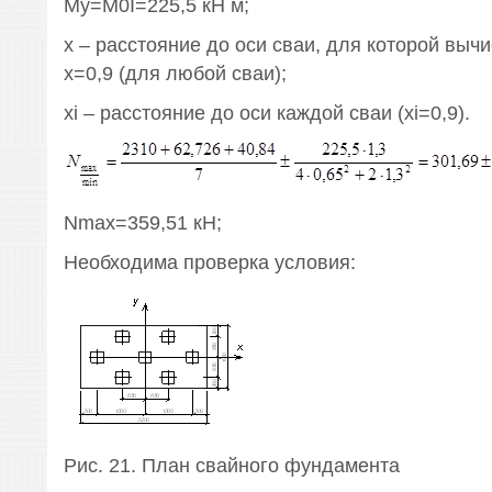
My=M0I=225,5 кН м;
х – расстояние до оси сваи, для которой вычи
х=0,9 (для любой сваи);
хi – расстояние до оси каждой сваи (хi=0,9).
Nmax=359,51 кН;
Необходима проверка условия:
Рис. 21. План свайного фундамента