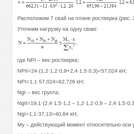
Расположим 7 свай на плане ростверка (рис. 2
Уточним нагрузку на одну сваю:
где NPI – вес ростверка;
NPII=24·(1,2·1,2·0,9+2,4·1,5·0,3)=57,024 кН;
NPI=1,1·57,024=62,726 кН;
NgI – вес грунта;
NgII=19,1·(2,4·1,5·1,2 – 1,2·1,2·0,9 – 2,4·1,5·0,
NgI=1,1·37,13=40,84 кН;
My – действующий момент относительно оси y