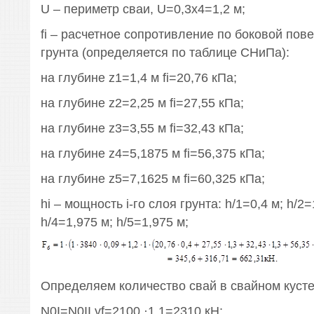
U – периметр сваи, U=0,3х4=1,2 м;
fi – расчетное сопротивление по боковой пове
грунта (определяется по таблице СНиПа):
на глубине z1=1,4 м fi=20,76 кПа;
на глубине z2=2,25 м fi=27,55 кПа;
на глубине z3=3,55 м fi=32,43 кПа;
на глубине z4=5,1875 м fi=56,375 кПа;
на глубине z5=7,1625 м fi=60,325 кПа;
hi – мощность i-го слоя грунта: h/1=0,4 м; h/2=
h/4=1,975 м; h/5=1,975 м;
Определяем количество свай в свайном кусте
N0I=N0II γf=2100 ·1,1=2310 кН;