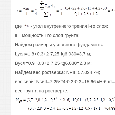
где
- угол внутреннего трения i-го слоя;
li – мощность i-го слоя грунта;
Найдем размеры условного фундамента:
Lусл=1,8+0,3+2·7,25·tg6,030=3,7 м;
Bусл=0,9+0,3+2·7,25·tg6,030=2,8 м;
Найдем вес ростверка: NPII=57,024 кН;
вес свай: NсвII=7,25·24·0,3·0,3=15,66 кН·6шт=
вес грунта на ростверке: