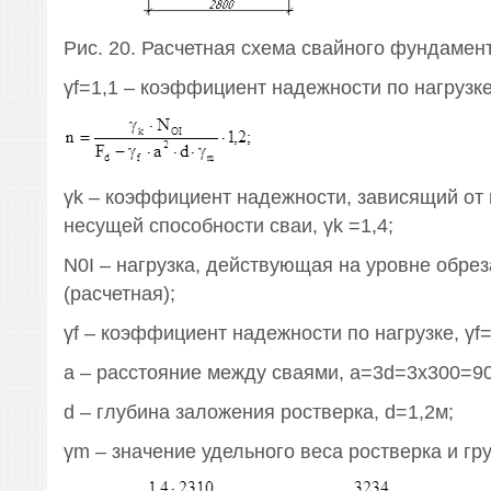
Рис. 20. Расчетная схема свайного фундамен
γf=1,1 – коэффициент надежности по нагрузке
γk – коэффициент надежности, зависящий от
несущей способности сваи, γk =1,4;
N0I – нагрузка, действующая на уровне обре
(расчетная);
γf – коэффициент надежности по нагрузке, γf=
а – расстояние между сваями, а=3d=3x300=9
d – глубина заложения ростверка, d=1,2м;
γm – значение удельного веса ростверка и гру