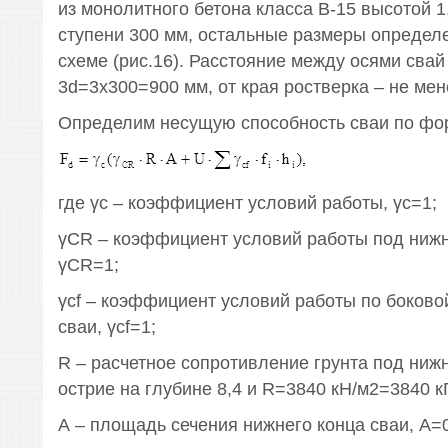
из монолитного бетона класса В-15 высотой 1
ступени 300 мм, остальные размеры определ
схеме (рис.16). Расстояние между осями свай
3d=3х300=900 мм, от края ростверка – не мен
Определим несущую способность сваи по фо
где γс – коэффициент условий работы, γс=1;
γCR – коэффициент условий работы под нижн
γСR=1;
γсf – коэффициент условий работы по боково
сваи, γсf=1;
R – расчетное сопротивление грунта под ниж
острие на глубине 8,4 и R=3840 кН/м2=3840 к
А – площадь сечения нижнего конца сваи, А=0