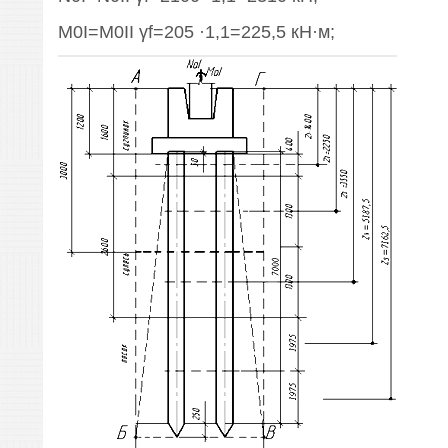
М0I=М0II γf=205 ·1,1=225,5 кН·м;