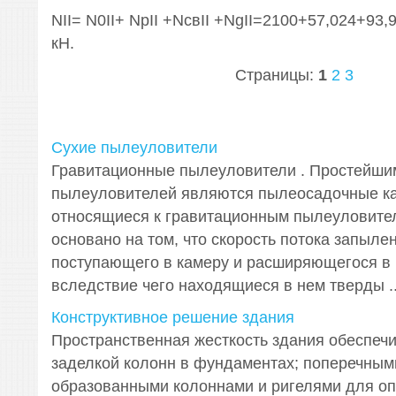
NII= N0II+ NpII +NсвII +NgII=2100+57,024+93
кН.
Страницы:
1
2
3
Сухие пылеуловители
Гравитационные пылеуловители . Простейши
пылеуловителей являются пылеосадочные к
относящиеся к гравитационным пылеуловител
основано на том, что скорость потока запыле
поступающего в камеру и расширяющегося в 
вследствие чего находящиеся в нем тверды ..
Конструктивное решение здания
Пространственная жесткость здания обеспечи
заделкой колонн в фундаментах; поперечным
образованными колоннами и ригелями для оп