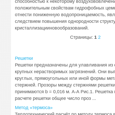
способностью к некоторому воздухововлечен
положительным свойствам гидрофобных цеме
отнести пониженную водопроницаемость, я
следствием повышения однородности структу
кристаллизацииновообразований.
Страницы:
1
2
Решетки
Решетки предназначены для улавливания из 
крупных нерастворимых загрязнений. Они вы
круглых, прямоугольных или иной формы мет
стержней. Прозоры между стержнями решетк
принимаются b = 0,016 м. А-А Рис.1. Решетка
расчете решетки общее число проз ...
Метод «термоса»
Теплотехнический расчёт по методу термоса 