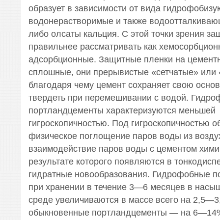
образует в зависимости от вида гидрофобиз
водонерастворимые и также водоотталкива
либо олсаты кальция. С этой точки зрения з
правильнее рассматривать как хемосорбционн
адсорбционные. Защитные пленки на цементн
сплошные, они прерывистые «сетчатые» или 
благодаря чему цемент сохраняет свою осно
твердеть при перемешивании с водой. Гидр
портландцементы характеризуются меньшей
гигроскопичностью. Под гигроскопичностью 
физическое поглощение паров воды из воздух
взаимодействие паров воды с цементом хими
результате которого появляются в тонкодисп
гидратные новообразования. Гидрофобные 
при хранении в течение 3—6 месяцев в насы
среде увеличиваются в массе всего на 2,5—3
обыкновенные портландцементы — на 6—14%