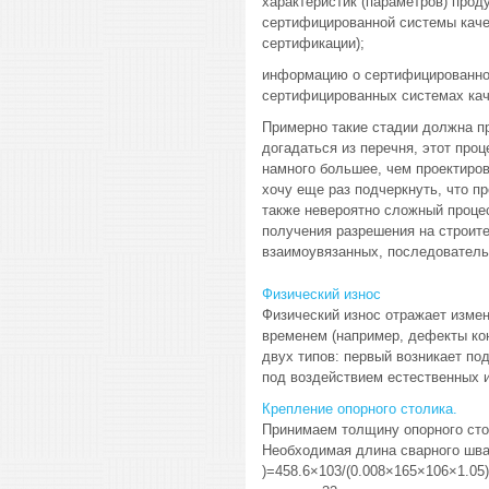
характеристик (параметров) прод
сертифицированной системы каче
сертификации);
информацию о сертифицированной
сертифицированных системах кач
Примерно такие стадии должна п
догадаться из перечня, этот про
намного большее, чем проектиров
хочу еще раз подчеркнуть, что пр
также невероятно сложный процес
получения разрешения на строите
взаимоувязанных, последовател
Физический износ
Физический износ отражает изме
временем (например, дефекты ко
двух типов: первый возникает по
под воздействием естественных и
Крепление опорного столика.
Принимаем толщину опорного стол
Необходимая длина сварного шва
)=458.6×103/(0.008×165×106×1.05