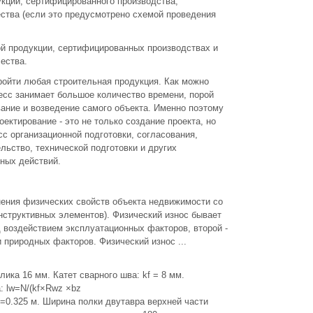
укции, сертифицированного производства,
ства (если это предусмотрено схемой проведения
 продукции, сертифицированных производствах и
ества.
ройти любая строительная продукция. Как можно
цесс занимает большое количество времени, порой
ание и возведение самого объекта. Именно поэтому
оектирование - это не только создание проекта, но
с организационной подготовки, согласования,
льство, технической подготовки и других
ьных действий.
нения физических свойств объекта недвижимости со
нструктивных элементов). Физический износ бывает
д воздействием эксплуатационных факторов, второй -
 природных факторов. Физический износ ...
ика 16 мм. Катет сварного шва: kf = 8 мм.
: lw=N/(kf×Rwz ×bz
)=0.325 м. Ширина полки двутавра верхней части