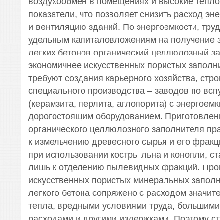
воздухообмен в помещениях и высокие тепло
показатели, что позволяет снизить расход эн
и вентиляцию зданий. По энергоемкости, тру
удельным капиталовложениям на получение 
легких бетонов органический целлюлозный з
экономичнее искусственных пористых заполн
требуют создания карьерного хозяйства, стро
специального производства – заводов по вс
(керамзита, перлита, аглопорита) с энергоемк
дорогостоящим оборудованием. Приготовлени
органического целлюлозного заполнителя пра
к измельчению древесного сырья и его фрак
при использовании костры льна и конопли, ст
лишь к отделению пылевидных фракций. Про
искусственных пористых минеральных запол
легкого бетона сопряжено с расходом значит
тепла, вредными условиями труда, большим
расходами и другими издержками. Поэтому с