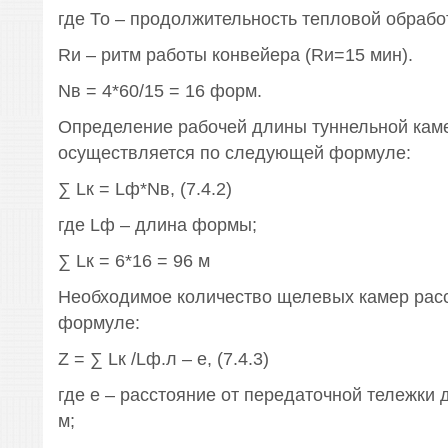
где То – продолжительность тепловой обработ
Rи – ритм работы конвейера (Rи=15 мин).
Nв = 4*60/15 = 16 форм.
Определение рабочей длины туннельной кам
осуществляется по следующей формуле:
∑ Lк = Lф*Nв, (7.4.2)
где Lф – длина формы;
∑ Lк = 6*16 = 96 м
Необходимое количество щелевых камер рас
формуле:
Z = ∑ Lк /Lф.л – е, (7.4.3)
где е – расстояние от передаточной тележки 
м;