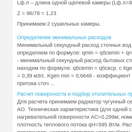
Lф.л – длина одной щелевой камеры (Lф.л=8
Z = 96/78 = 1,23
Принимаем 2 сушильных камеры.
Определение минимальных расходов
Минимальный секундный расход сточных вод q
определяем по формуле: qmin = qбсвmin + qп
- минимальный секундный расход бытовых сто
находим по формуле: qбсвmin = qбсвср. с Кgen
= 0,39 м3/с. Kgen min = 0,6648 - коэффициен
притока сточ ...
Расчет поверхности и подбор отопительных п
Для расчета принимаем радиатор чугунный с
AO. Техническая характеристика (для одной 
нагревательной поверхности AC=0,299м; ном
плотность теплового потока qН=595 Вт/м. Рас