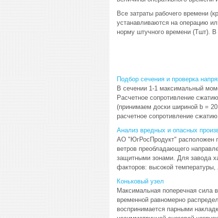
Все затраты рабочего времени (к
устанавливаются на операцию или
норму штучного времени (Тшт). 
Подбор сечения и проверка напр
В сечении 1-1 максимальный моме
Расчетное сопротивление сжатию 
(принимаем доски шириной b = 20
расчетное сопротивление сжатию д
Анализ вредных и опасных произ
АО "ЮгРосПродукт" расположен п
ветров преобладающего направлен
защитными зонами. Для завода х
факторов: высокой температуры, л
Коньковый узел
Максимальная поперечная сила в
временной равномерно распределе
воспринимается парными накладка