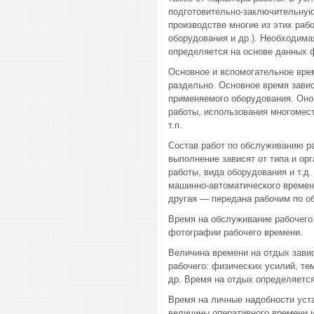
подготовительно-заключительную
производстве многие из этих раб
оборудования и др.). Необходим
определяется на основе данных 
Основное и вспомогательное врем
раздельно. Основное время зави
применяемого оборудования. Оно
работы, использования многомест
т.п.
Состав работ по обслуживанию ра
выполнение зависят от типа и ор
работы, вида оборудования и т.д
машинно-автоматического времени
другая — передана рабочим по о
Время на обслуживание рабочего
фотографии рабочего времени.
Величина времени на отдых зави
рабочего: физических усилий, те
др. Время на отдых определяется
Время на личные надобности уста
величины оперативного времени и