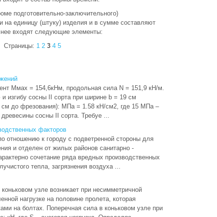
роме подготовительно-заключительного)
 на единицу (штуку) изделия и в сумме составляют
В нее входят следующие элементы:
Страницы:
1
2
3
4
5
яжений
нт Ммах = 154,6кНм, продольная сила N = 151,9 кН/м.
и изгибу сосны II сорта при ширине b = 19 см
 см до фрезования): МПа = 1.58 кН/см2, где 15 МПа –
ревесины сосны II сорта. Требуе ...
водственных факторов
о отношению к городу с подветренной стороны для
ия и отделен от жилых районов санитарно -
арактерно сочетание ряда вредных производственных
учистого тепла, загрязнения воздуха ...
 коньковом узле возникает при несимметричной
нной нагрузке на половине пролета, которая
ми на болтах. Поперечная сила в коньковом узле при