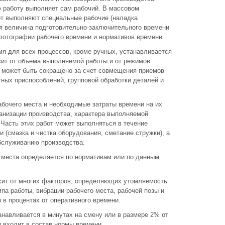
 работу выполняет сам рабочий. В массовом
от выполняют специальные рабочие (наладка
ая величина подготовительно-заключительного времени
фотографии рабочего времени и нормативов времени.
я для всех процессов, кроме ручных, устанавливается
сит от объема выполняемой работы и от режимов
 может быть сокращено за счет совмещения приемов
ных приспособлений, групповой обработки деталей и
бочего места и необходимые затраты времени на их
ганизации производства, характера выполняемой
. Часть этих работ может выполняться в течение
 (смазка и чистка оборудования, сметание стружки), а
бслуживанию производства.
 места определяется по нормативам или по данным
сит от многих факторов, определяющих утомляемость
мпа работы, вибрации рабочего места, рабочей позы и
 в процентах от оперативного времени.
навливается в минутах на смену или в размере 2% от
 входит в состав нормы времени.