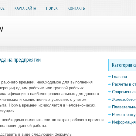
НОЕ
КАРТА САЙТА
ПОИСК
КОНТАКТЫ
уда на предприятии
Категории с
Главная
 рабочего времени, необходимое для выполнения
Расчеты в с
ерации) одним рабочим или группой рабочих
Современная
квалификации в наиболее рациональных для данного
хнических и хозяйственных условиях с учетом
Железобетон
ыта. Норма времени исчисляется в человеко-часах,
Плавательны
екундах.
Ремонт ошту
 необходимо выяснить состав затрат рабочего времени
Информация 
полнения данной работы.
едставить в виде следующей формулы