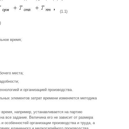
(1.1)
)
льное время;
бочего места;
надобности;
ехнологией и организацией производства.
льных элементов затрат времени изменяется методика
 время, например, устанавливается на партию
на все задание. Величина его не зависит от размера
а и особенностей организации производства и труда, а
ловиях единичного и мелкосерийного производства