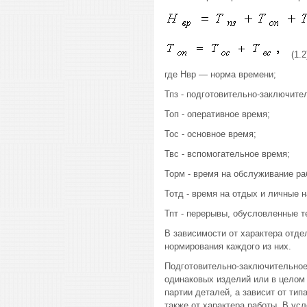
(1.2
где Нвр — норма времени;
Тпз - подготовительно-заключите
Топ - оперативное время;
Тос - основное время;
Твс - вспомогательное время;
Торм - время на обслуживание ра
Тотд - время на отдых и личные 
Тпт - перерывы, обусловленные т
В зависимости от характера отде
нормирования каждого из них.
Подготовительно-заключительное
одинаковых изделий или в целом 
партии деталей, а зависит от тип
также от характера работы. В ус