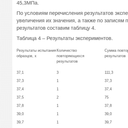
45,3МПа.
По условиям перечисления результатов эксп
увеличения их значения, а также по записям
результатов составим таблицу 4.
Таблица 4 – Результаты экспериментов.
Результаты испытания
Количество
Сумма повто
образцов, х
повторяющихся
результатов
результатов
37,1
3
111,3
37,3
1
37,3
37,4
1
37,4
37,5
2
75
37,8
1
37,8
39,0
1
39,0
39,7
1
39,7