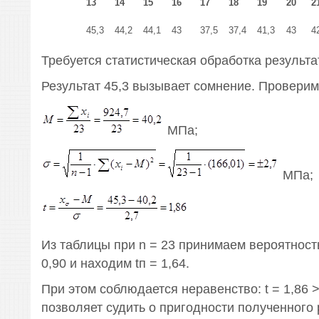
13
14
15
16
17
18
19
20
2
45,3
44,2
44,1
43
37,5
37,4
41,3
43
4
Требуется статистическая обработка результа
Результат 45,3 вызывает сомнение. Проверим
МПа;
МПа;
Из таблицы при n = 23 принимаем вероятность
0,90 и находим tп = 1,64.
При этом соблюдается неравенство: t = 1,86 > 
позволяет судить о пригодности полученного 