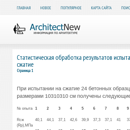
ГЛАВНАЯ
НОВОЕ
ПОПУЛЯРНОЕ
КАРТА САЙТА
ПОИС
Статистическая обработка результатов испыт
сжатие
Страница 1
При испытании на сжатие 24 бетонных образц
размерами 10310310 см получены следующие
№ опыта
1
2
3
4
5
6
7
8
9
Rсж
40,1
44,1
37,1
42,6
39,9
37,3
37,1
41
3
(Rp),МПа