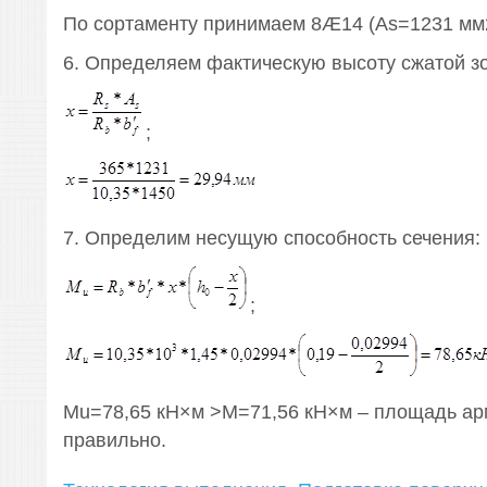
По сортаменту принимаем 8Æ14 (As=1231 мм2
6. Определяем фактическую высоту сжатой з
;
7. Определим несущую способность сечения:
;
Мu=78,65 кН×м >М=71,56 кН×м – площадь ар
правильно.