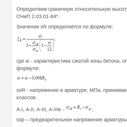
Определяем граничную относительную высоту
СНиП 2.03.01-84*.
Значение xR определяется по формуле:
где w - характеристика сжатой зоны бетона, 
формуле:
ssR - напряжение в арматуре, МПа, принима
классов:
А-I, А-II, А-III, А-IIIв -
;
ssp – предварительное напряжение арматуры