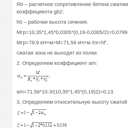
Rb – расчетное сопротивление бетона сжатию
коэффициента gb2;
h0 – рабочая высота сечения.
Мгр=10,35*1,45*0,0305*(0,19-0,0305/2)=0,079
Мгр=79,9 кН×м>М=71,56 кН×м ®x<hf’,
сжатая зона не выходит из полки.
2. Определяем коэффициент am:
am=71,56*10-3/(10,35*1,45*(0,19)2)=0,13.
3. Определяем относительную высоту сжатой