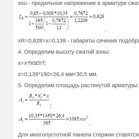
ssu - предельное напряжение в арматуре сжа
.
xR=0,628>x=0,139 - габариты сечения подобр
4. Определим высоту сжатой зоны:
х=x*h0£h’f;
х=0,139*190=26,4 мм<30,5 мм.
5. Определим площадь растянутой арматуры:
;
.
Для многопустотной панели стержни ставятся