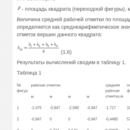
- площадь квадрата (переходной фигуры), 
Величина средней рабочей отметки по площа
определяется как среднеарифметическое зна
отметок вершин данного квадрата:
(1.6)
Результаты вычислений сводим в таблицу 1.
Таблица 1
№
рабочие отметки
средняя
п
фигур
рабочая
ф
отметка,м
м
м
м
м
1
-2,475
-0,847
-2,599
-0,947
-1,717
1
2
-0,847
0
0
-0,947
-0,4485
5