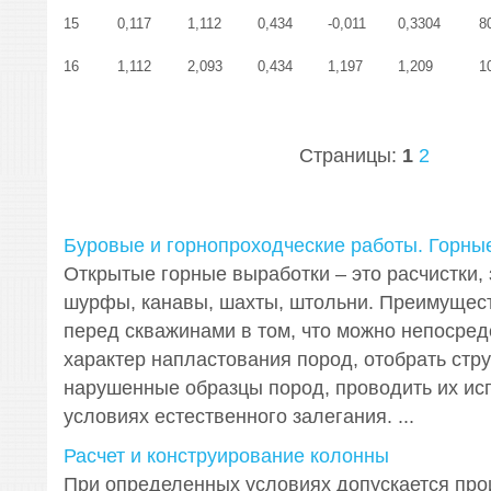
15
0,117
1,112
0,434
-0,011
0,3304
8
16
1,112
2,093
0,434
1,197
1,209
1
Страницы:
1
2
Буровые и горнопроходческие работы. Горны
Открытые горные выработки – это расчистки, 
шурфы, канавы, шахты, штольни. Преимущест
перед скважинами в том, что можно непосред
характер напластования пород, отобрать стру
нарушенные образцы пород, проводить их ис
условиях естественного залегания. ...
Расчет и конструирование колонны
При определенных условиях допускается про