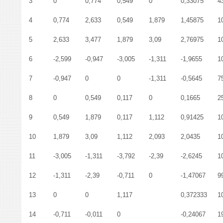
3
0
0,774
0,549
0
0,33075
4
4
0,774
2,633
0,549
1,879
1,45875
1
5
2,633
3,477
1,879
3,09
2,76975
1
6
-2,599
-0,947
-3,005
-1,311
-1,9655
1
7
-0,947
0
0
-1,311
-0,5645
7
8
0
0,549
0,117
0
0,1665
2
9
0,549
1,879
0,117
1,112
0,91425
1
10
1,879
3,09
1,112
2,093
2,0435
1
11
-3,005
-1,311
-3,792
-2,39
-2,6245
1
12
-1,311
-2,39
-0,711
0
-1,47067
9
13
0
0
1,117
0,372333
1
14
-0,711
-0,011
0
-0,24067
1