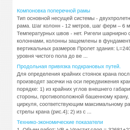
Компоновка поперечной рамы
Тип основной несущей системы - двухпролет
рама. Шаг колонн - 12 метров, шаг ферм – 6 м
Температурных швов - нет. Ригели шарнирно 
колоннами, колонны защемлены в фундамент
вертикальных размеров Пролет здания: L=240
уровня чистого пола до ве ...
Продольная привязка подкрановых путей.
Для определения крайних стоянок крана пос
производят засечки на оси передвижения кр
порядке: 1) из крайних углов внешнего габари
стороны, противоположной башенному крану, 
циркуля, соответствующим максимальному р
стрелы крана (рис.4); 2) из с ...
Технико-экономические показатели
1. Объем работ: VB + Vрастит.слоя = 32681+