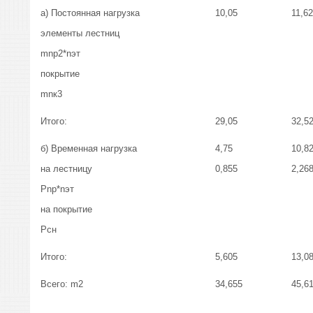
а) Постоянная нагрузка
10,05
11,6
элементы лестниц
mnp2*nэт
покрытие
mnк3
Итого:
29,05
32,5
б) Временная нагрузка
4,75
10,8
на лестницу
0,855
2,26
Рnp*nэт
на покрытие
Рсн
Итого:
5,605
13,0
Всего: m2
34,655
45,6