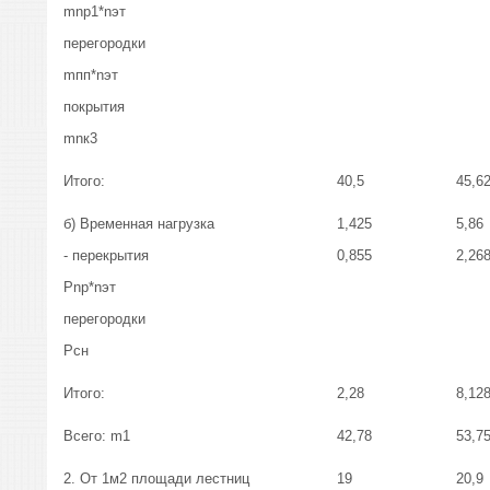
mnp1*nэт
перегородки
mпп*nэт
покрытия
mnк3
Итого:
40,5
45,6
б) Временная нагрузка
1,425
5,86
- перекрытия
0,855
2,26
Рnp*nэт
перегородки
Рсн
Итого:
2,28
8,12
Всего: m1
42,78
53,7
2. От 1м2 площади лестниц
19
20,9