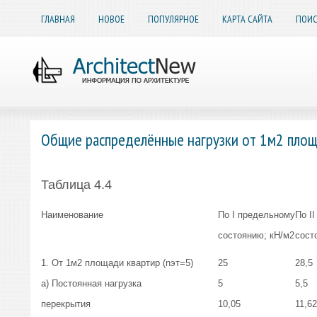
ГЛАВНАЯ
НОВОЕ
ПОПУЛЯРНОЕ
КАРТА САЙТА
ПОИС
Общие распределённые нагрузки от 1м2 площ
Таблица 4.4
Наименование
По I предельному
По I
состоянию; кН/м2
сост
1. От 1м2 площади квартир (nэт=5)
25
28,5
а) Постоянная нагрузка
5
5,5
перекрытия
10,05
11,6