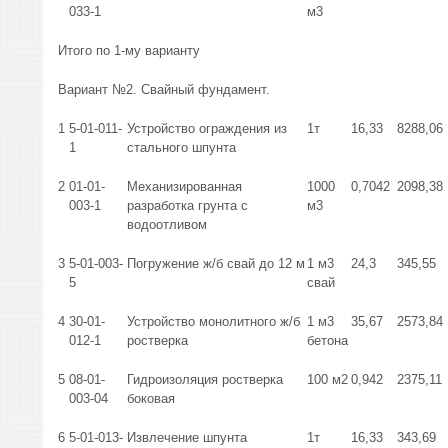
033-1
м3
Итого по 1-му варианту
Вариант №2. Свайный фундамент.
1
5-01-011-
Устройство ограждения из
1т
16,33
8288,06
1
стального шпунта
2
01-01-
Механизированная
1000
0,7042
2098,38
003-1
разработка грунта с
м3
водоотливом
3
5-01-003-
Погружение ж/б свай до 12 м
1 м3
24,3
345,55
5
свай
4
30-01-
Устройство монолитного ж/б
1 м3
35,67
2573,84
012-1
ростверка
бетона
5
08-01-
Гидроизоляция ростверка
100 м2
0,942
2375,11
003-04
боковая
6
5-01-013-
Извлечение шпунта
1т
16,33
343,69