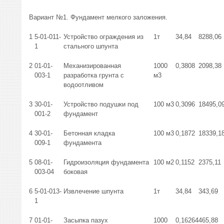
Вариант №1. Фундамент мелкого заложения.
1
5-01-011-
Устройство ограждения из
1т
34,84
8288,06
1
стального шпунта
2
01-01-
Механизированная
1000
0,3808
2098,38
003-1
разработка грунта с
м3
водоотливом
3
30-01-
Устройство подушки под
100 м3
0,3096
18495,0
001-2
фундамент
4
30-01-
Бетонная кладка
100 м3
0,1872
18339,1
009-1
фундамента
5
08-01-
Гидроизоляция фундамента
100 м2
0,1152
2375,11
003-04
боковая
6
5-01-013-
Извлечение шпунта
1т
34,84
343,69
1
7
01-01-
Засыпка пазух
1000
0,16264
465,88