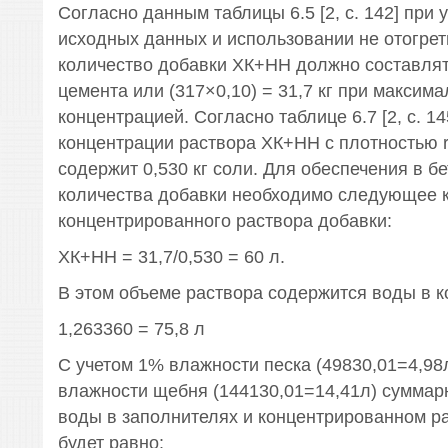
Согласно данным таблицы 6.5 [2, с. 142] при 
исходных данных и использовании не отогре
количество добавки ХК+НН должно составлят
цемента или (317×0,10) = 31,7 кг при максим
концентрацией. Согласно таблице 6.7 [2, с. 1
концентрации раствора ХК+НН с плотностью r
содержит 0,530 кг соли. Для обеспечения в б
количества добавки необходимо следующее 
концентрированного раствора добавки:
ХК+НН = 31,7/0,530 = 60 л.
В этом объеме раствора содержится воды в к
1,263360 = 75,8 л
С учетом 1% влажности песка (49830,01=4,98л
влажности щебня (144130,01=14,41л) суммар
воды в заполнителях и концентрированном р
будет равно: