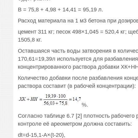
В = 75,8 + 4,98 + 14,41 = 95,19 л.
Расход материала на 1 м3 бетона при дозиров
цемент 311 кг; песок 498×1,045 = 520,4 кг; щ
1505,8 кг.
Оставшаяся часть воды затворения в количес
170,61=19,39л используется для разбавления
концентрированного раствора добавки ХК+НН
Количество добавки после разбавления конц
раствора составит (в рабочей концентрации):
%.
Согласно таблице 6.7 [2] плотность рабочего 
контроле её ареометром должна составить:
dt=d-15,1-A×(t-20),