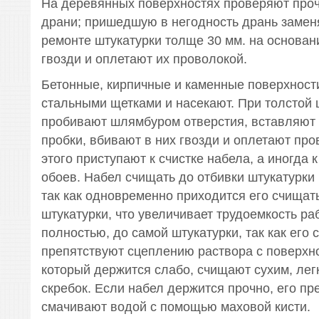
На деревянных поверхностях проверяют проч
драни; пришедшую в негодность дрань замен
ремонте штукатурки толще 30 мм. на основа
гвозди и оплетают их проволокой.
Бетонные, кирпичные и каменные поверхнос
стальными щетками и насекают. При толстой 
пробивают шлямбуром отверстия, вставляют
пробки, вбивают в них гвозди и оплетают про
этого приступают к счистке набела, а иногда 
обоев. Набел счищать до отбивки штукатурки
так как одновременно приходится его счищат
штукатурки, что увеличивает трудоемкость ра
полностью, до самой штукатурки, так как его
препятствуют сцеплению раствора с поверхн
который держится слабо, счищают сухим, лег
скребок. Если набел держится прочно, его п
смачивают водой с помощью маховой кисти.